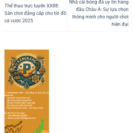
Nhà cái bóng đá uy tín hàng
Thể thao trực tuyến XX88:
đầu Châu Á: Sự lựa chọn
Sân chơi đẳng cấp cho tín đồ
thông minh cho người chơi
cá cược 2025
hiện đại