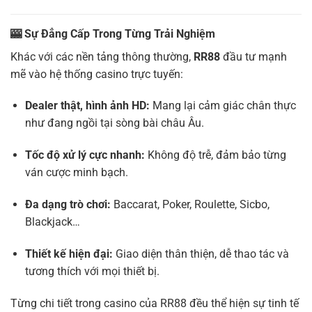
🎰 Sự Đẳng Cấp Trong Từng Trải Nghiệm
Khác với các nền tảng thông thường,
RR88
đầu tư mạnh
mẽ vào hệ thống casino trực tuyến:
Dealer thật, hình ảnh HD:
Mang lại cảm giác chân thực
như đang ngồi tại sòng bài châu Âu.
Tốc độ xử lý cực nhanh:
Không độ trễ, đảm bảo từng
ván cược minh bạch.
Đa dạng trò chơi:
Baccarat, Poker, Roulette, Sicbo,
Blackjack…
Thiết kế hiện đại:
Giao diện thân thiện, dễ thao tác và
tương thích với mọi thiết bị.
Từng chi tiết trong casino của RR88 đều thể hiện sự tinh tế