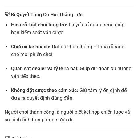
💡 Bí Quyết Tăng Cơ Hội Thắng Lớn
Hiểu rõ luật chơi từng trò:
Là yếu tố quan trọng giúp
bạn kiểm soát ván cược.
Chơi có kế hoạch:
Đặt giới hạn thắng – thua rõ ràng
cho mỗi phiên chơi.
Quan sát dealer và tỷ lệ ra bài:
Giúp dự đoán xu hướng
ván tiếp theo.
Không đặt cược theo cảm xúc:
Giữ tâm lý ổn định để
đưa ra quyết định đúng đắn.
Người chơi thành công là người biết kết hợp chiến lược và
sự bình tĩnh trong từng nước đi.