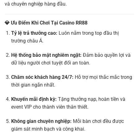
và chuyên nghiệp hàng đầu.
💎 Ưu Điểm Khi Chơi Tại Casino RR88
Tỷ lệ trả thưởng cao:
Luôn nằm trong top đầu thị
trường châu Á.
Hệ thống bảo mật nghiêm ngặt:
Đảm bảo quyền lợi và
dữ liệu người chơi tuyệt đối an toàn.
Chăm sóc khách hàng 24/7:
Hỗ trợ mọi thắc mắc trong
thời gian ngắn nhất.
Khuyến mãi định kỳ:
Tặng thưởng nạp, hoàn tiền và
event VIP cho thành viên thân thiết.
Không gian chuyên nghiệp:
Mỗi bàn chơi đều được
giám sát minh bạch và công khai.