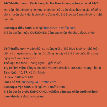
24-7-traffic.com – Kênh thông tin thể thao & công nghệ cập nhật 24/7
Nơi cập nhật tin nóng liên tục, phân tích sâu sắc và xu hướng giải trí số từ
giới chuyên gia – dành cho cộng đồng yêu thể thao và đam mê công nghệ
hiện đại.
Biên tập & điều hành:
Đội ngũ
https://24-7-traffic.com
© Bản quyền thuộc KANGKANG. Cấm sao chép khi chưa được phép.
24-7-traffic.com –
cập nhật xu hướng giải trí thể thao & công nghệ toàn
diện và chuyên cung cấp tin tức đáng tin cậy về thể thao quốc tế, công
nghệ mới và đời sống số.
Thể loại:
thể thao – công nghệ – giải trí số
Trụ sở làm việc:
Tầng 5, tòa nhà Viettel Complex, 285 Cách Mạng Tháng
Tám, Quận 10, TP. Hồ Chí Minh
Hotline:
0902.678.910
Email hỗ trợ:
support@24-7-traffic.com
Biên tập & vận hành:
Đội ngũ 24-7-traffic.com
© Bản quyền thuộc KANGKANG. Nghiêm cấm sao chép dưới mọi hình
thức khi chưa được cho phép.