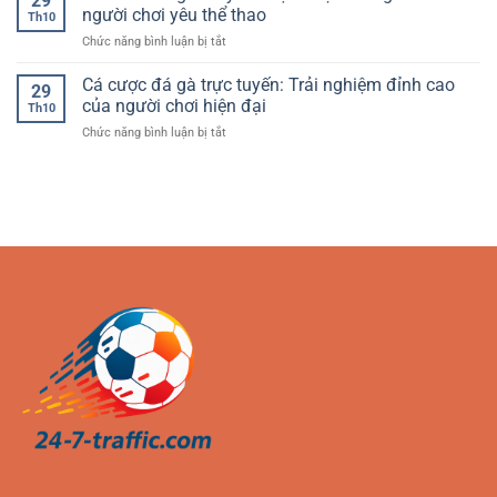
29
trực
2025
người chơi yêu thể thao
chọn
Th10
tuyến
–
thông
ở
Chức năng bình luận bị tắt
XX88:
Nơi
minh
Nhà
Sân
Giải
cho
cái
Cá cược đá gà trực tuyến: Trải nghiệm đỉnh cao
chơi
Trí
29
người
bóng
đẳng
của người chơi hiện đại
Đỉnh
chơi
Th10
đá
cấp
Cao
hiện
ở
Chức năng bình luận bị tắt
uy
cho
Cùng
đại
Cá
tín:
tín
RR88
cược
Lựa
đồ
đá
chọn
cá
gà
thông
cược
trực
minh
2025
tuyến:
cho
Trải
người
nghiệm
chơi
đỉnh
yêu
cao
thể
của
thao
người
chơi
hiện
đại