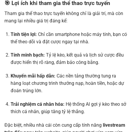
🎯
Lợi ích khi tham gia thể thao trực tuyến
Tham gia thể thao trực tuyến không chỉ là giải trí, mà còn
mang lại nhiều giá trị đáng kể:
Tính tiện lợi:
Chỉ cần smartphone hoặc máy tính, bạn có
thể theo dõi và đặt cược ngay tại nhà.
Tính minh bạch:
Tỷ lệ kèo, kết quả và lịch sử cược đều
được hiển thị rõ ràng, đảm bảo công bằng.
Khuyến mãi hấp dẫn:
Các nền tảng thường tung ra
hàng loạt chương trình thưởng nạp, hoàn tiền, hoặc dự
đoán trúng lớn.
Trải nghiệm cá nhân hóa:
Hệ thống AI gợi ý kèo theo sở
thích cá nhân, giúp tăng tỷ lệ thắng.
Đặc biệt, nhiều nhà cái còn cung cấp tính năng
livestream