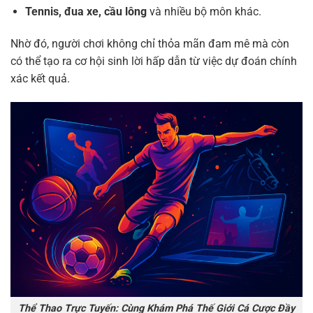
Tennis, đua xe, cầu lông
và nhiều bộ môn khác.
Nhờ đó, người chơi không chỉ thỏa mãn đam mê mà còn
có thể tạo ra cơ hội sinh lời hấp dẫn từ việc dự đoán chính
xác kết quả.
Thể Thao Trực Tuyến: Cùng Khám Phá Thế Giới Cá Cược Đầy