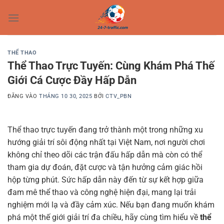
Bỏ
qua
nội
dung
THỂ THAO
Thể Thao Trực Tuyến: Cùng Khám Phá Thế
Giới Cá Cược Đầy Hấp Dẫn
ĐĂNG VÀO
THÁNG 10 30, 2025
BỞI
CTV_PBN
Thể thao trực tuyến đang trở thành một trong những xu
hướng giải trí sôi động nhất tại Việt Nam, nơi người chơi
không chỉ theo dõi các trận đấu hấp dẫn mà còn có thể
tham gia dự đoán, đặt cược và tận hưởng cảm giác hồi
hộp từng phút. Sức hấp dẫn này đến từ sự kết hợp giữa
đam mê thể thao và công nghệ hiện đại, mang lại trải
nghiệm mới lạ và đầy cảm xúc. Nếu bạn đang muốn khám
phá một thế giới giải trí đa chiều, hãy cùng tìm hiểu về
thể