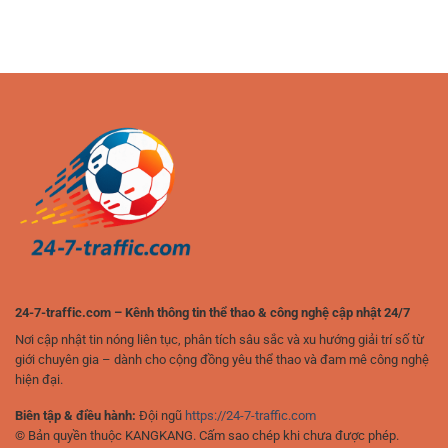
cược
Lựa
đồ
đá
chọn
cá
gà
thông
cược
trực
minh
2025
tuyến:
cho
Trải
người
nghiệm
chơi
đỉnh
yêu
cao
thể
của
thao
người
chơi
hiện
đại
24-7-traffic.com – Kênh thông tin thể thao & công nghệ cập nhật 24/7
Nơi cập nhật tin nóng liên tục, phân tích sâu sắc và xu hướng giải trí số từ
giới chuyên gia – dành cho cộng đồng yêu thể thao và đam mê công nghệ
hiện đại.
Biên tập & điều hành:
Đội ngũ
https://24-7-traffic.com
© Bản quyền thuộc KANGKANG. Cấm sao chép khi chưa được phép.