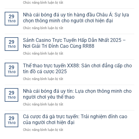
ở
Chức năng bình luận bị tắt
Sân
giải
lại
Nhà
chơi
trí
tạo
cái
Nhà cái bóng đá uy tín hàng đầu Châu Á: Sự lựa
đẳng
an
29
nên
casino
cấp
chọn thông minh cho người chơi hiện đại
toàn
khác
Th10
uy
dành
và
biệt
ở
Chức năng bình luận bị tắt
tín
cho
đẳng
lớn
Nhà
–
người
cấp
cái
Sảnh Casino Trực Tuyến Hấp Dẫn Nhất 2025 –
Sự
yêu
29
dành
bóng
lựa
Nơi Giải Trí Đỉnh Cao Cùng RR88
cá
cho
Th10
đá
chọn
cược
người
ở
Chức năng bình luận bị tắt
uy
hàng
chơi
Sảnh
tín
đầu
Việt
Casino
Thể thao trực tuyến XX88: Sân chơi đẳng cấp cho
hàng
của
29
Trực
đầu
tín đồ cá cược 2025
người
Th10
Tuyến
Châu
chơi
ở
Chức năng bình luận bị tắt
Hấp
Á:
hiện
Thể
Dẫn
Sự
đại
thao
Nhà cái bóng đá uy tín: Lựa chọn thông minh cho
Nhất
lựa
29
trực
2025
người chơi yêu thể thao
chọn
Th10
tuyến
–
thông
ở
Chức năng bình luận bị tắt
XX88:
Nơi
minh
Nhà
Sân
Giải
cho
cái
Cá cược đá gà trực tuyến: Trải nghiệm đỉnh cao
chơi
Trí
29
người
bóng
đẳng
của người chơi hiện đại
Đỉnh
chơi
Th10
đá
cấp
Cao
hiện
ở
Chức năng bình luận bị tắt
uy
cho
Cùng
đại
Cá
tín:
tín
RR88