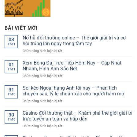
BÀI VIẾT MỚI
Nổ hũ đổi thưởng online – Thế giới giải trí và cơ
03
hội trúng lớn ngay trong tầm tay
Th11
ở
Chức năng bình luận bị tắt
Nổ
hũ
Xem Bóng Đá Trực Tiếp Hôm Nay – Cập Nhật
01
đổi
Nhanh, Hình Ảnh Sắc Nét
Th11
thưởng
ở
Chức năng bình luận bị tắt
online
Xem
–
Bóng
Soi kèo Ngoại hạng Anh tối nay – Phân tích
Thế
31
Đá
giới
chuyên sâu, tỷ lệ chuẩn xác cho người hâm mộ
Th10
Trực
giải
ở
Chức năng bình luận bị tắt
Tiếp
trí
Soi
Hôm
và
kèo
Casino đổi thưởng thật – Khám phá thế giới giải trí
Nay
cơ
30
Ngoại
–
trực tuyến an toàn và hấp dẫn
hội
Th10
hạng
Cập
trúng
ở
Chức năng bình luận bị tắt
Anh
Nhật
lớn
Casino
tối
Nhanh,
ngay
đổi