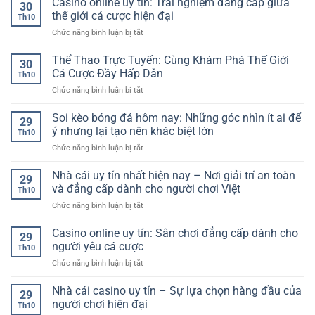
Casino online uy tín: Trải nghiệm đẳng cấp giữa
nay
Hình
30
trong
thưởng
–
thế giới cá cược hiện đại
Ảnh
tầm
Th10
thật
Phân
Sắc
tay
ở
Chức năng bình luận bị tắt
–
tích
Nét
Casino
Khám
chuyên
online
Thể Thao Trực Tuyến: Cùng Khám Phá Thế Giới
phá
sâu,
30
uy
thế
Cá Cược Đầy Hấp Dẫn
tỷ
Th10
tín:
giới
lệ
ở
Chức năng bình luận bị tắt
Trải
giải
chuẩn
Thể
nghiệm
trí
xác
Thao
Soi kèo bóng đá hôm nay: Những góc nhìn ít ai để
đẳng
trực
29
cho
Trực
cấp
ý nhưng lại tạo nên khác biệt lớn
tuyến
người
Th10
Tuyến:
giữa
an
hâm
ở
Chức năng bình luận bị tắt
Cùng
thế
toàn
mộ
Soi
Khám
giới
và
kèo
Nhà cái uy tín nhất hiện nay – Nơi giải trí an toàn
Phá
cá
29
hấp
bóng
Thế
và đẳng cấp dành cho người chơi Việt
cược
dẫn
Th10
đá
Giới
hiện
ở
Chức năng bình luận bị tắt
hôm
Cá
đại
Nhà
nay:
Cược
cái
Casino online uy tín: Sân chơi đẳng cấp dành cho
Những
Đầy
29
uy
góc
người yêu cá cược
Hấp
Th10
tín
nhìn
Dẫn
ở
Chức năng bình luận bị tắt
nhất
ít
Casino
hiện
ai
online
Nhà cái casino uy tín – Sự lựa chọn hàng đầu của
nay
để
29
uy
–
người chơi hiện đại
ý
Th10
tín:
Nơi
nhưng