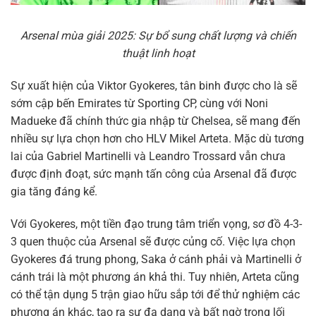
Arsenal mùa giải 2025: Sự bổ sung chất lượng và chiến
thuật linh hoạt
Sự xuất hiện của Viktor Gyokeres, tân binh được cho là sẽ
sớm cập bến Emirates từ Sporting CP, cùng với Noni
Madueke đã chính thức gia nhập từ Chelsea, sẽ mang đến
nhiều sự lựa chọn hơn cho HLV Mikel Arteta. Mặc dù tương
lai của Gabriel Martinelli và Leandro Trossard vẫn chưa
được định đoạt, sức mạnh tấn công của Arsenal đã được
gia tăng đáng kể.
Với Gyokeres, một tiền đạo trung tâm triển vọng, sơ đồ 4-3-
3 quen thuộc của Arsenal sẽ được củng cố. Việc lựa chọn
Gyokeres đá trung phong, Saka ở cánh phải và Martinelli ở
cánh trái là một phương án khả thi. Tuy nhiên, Arteta cũng
có thể tận dụng 5 trận giao hữu sắp tới để thử nghiệm các
phương án khác, tạo ra sự đa dạng và bất ngờ trong lối