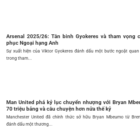
Arsenal 2025/26: Tân binh Gyokeres và tham vọng 
phục Ngoại hạng Anh
Sự xuất hiện của Viktor Gyokeres đánh dấu một bước ngoặt quan
trong tham...
Man United phá kỷ lục chuyển nhượng với Bryan Mb
70 triệu bảng và câu chuyện hơn nửa thế kỷ
Manchester United đã chính thức sở hữu Bryan Mbeumo từ Bren
đánh dấu một thương...