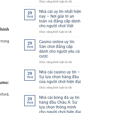
hiện
Phá
ở
Chức năng bình luận bị tắt
đại
Thế
Soi
Giới
kèo
Nhà cái uy tín nhất hiện
29
Cá
bóng
nay – Nơi giải trí an
Th10
Cược
đá
toàn và đẳng cấp dành
Đầy
hôm
cho người chơi Việt
Hấp
nay:
chinh
Dẫn
Những
ở
Chức năng bình luận bị tắt
góc
Nhà
nhìn
cái
 trọng
Casino online uy tín:
29
ít
uy
Sân chơi đẳng cấp
Th10
ai
tín
dành cho người yêu cá
để
nhất
cược
ý
hiện
nhưng
nay
ở
Chức năng bình luận bị tắt
lại
–
Casino
tạo
Nơi
online
Nhà cái casino uy tín –
29
nên
giải
uy
Sự lựa chọn hàng đầu
Th10
khác
trí
tín:
của người chơi hiện đại
eumo:
biệt
an
Sân
lớn
toàn
ở
Chức năng bình luận bị tắt
chơi
và
Nhà
đẳng
tford,
đẳng
cái
cấp
Nhà cái bóng đá uy tín
29
cấp
casino
dành
hàng đầu Châu Á: Sự
Th10
dành
uy
cho
lựa chọn thông minh
cho
tín
người
cho người chơi hiện đại