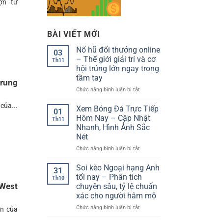
ợn từ
BÀI VIẾT MỚI
Nổ hũ đổi thưởng online
03
– Thế giới giải trí và cơ
Th11
hội trúng lớn ngay trong
tầm tay
trung
ở
Chức năng bình luận bị tắt
Nổ
của...
hũ
Xem Bóng Đá Trực Tiếp
01
đổi
Hôm Nay – Cập Nhật
Th11
thưởng
Nhanh, Hình Ảnh Sắc
online
Nét
–
Thế
ở
Chức năng bình luận bị tắt
giới
Xem
giải
Bóng
Soi kèo Ngoại hạng Anh
31
trí
Đá
tối nay – Phân tích
Th10
và
Trực
chuyên sâu, tỷ lệ chuẩn
 West
cơ
Tiếp
xác cho người hâm mộ
hội
Hôm
trúng
Nay
ở
Chức năng bình luận bị tắt
ện của
lớn
–
Soi