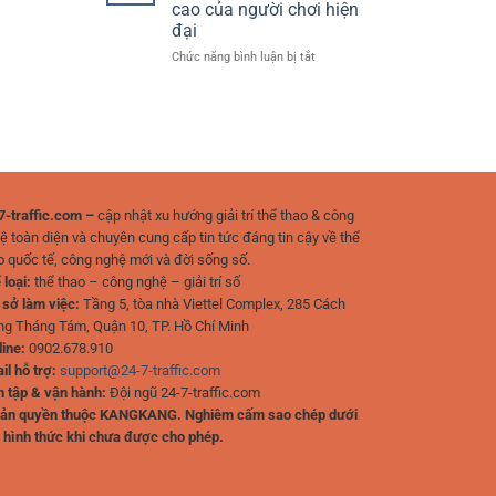
cao của người chơi hiện
đồ
uy
đại
cá
tín:
cược
Lựa
ở
Chức năng bình luận bị tắt
2025
chọn
Cá
thông
cược
minh
đá
cho
gà
người
trực
chơi
tuyến:
yêu
Trải
thể
nghiệm
7-traffic.com –
cập nhật xu hướng giải trí thể thao & công
thao
đỉnh
ệ toàn diện và chuyên cung cấp tin tức đáng tin cậy về thể
cao
o quốc tế, công nghệ mới và đời sống số.
của
 loại:
thể thao – công nghệ – giải trí số
người
chơi
 sở làm việc:
Tầng 5, tòa nhà Viettel Complex, 285 Cách
hiện
g Tháng Tám, Quận 10, TP. Hồ Chí Minh
đại
line:
0902.678.910
il hỗ trợ:
support@24-7-traffic.com
n tập & vận hành:
Đội ngũ 24-7-traffic.com
ản quyền thuộc KANGKANG. Nghiêm cấm sao chép dưới
 hình thức khi chưa được cho phép.