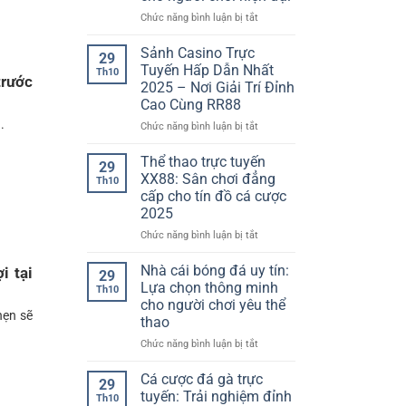
người
–
yêu
chơi
Sự
cá
ở
Chức năng bình luận bị tắt
Việt
lựa
cược
Nhà
chọn
cái
Sảnh Casino Trực
29
hàng
bóng
Tuyến Hấp Dẫn Nhất
Th10
đầu
đá
trước
2025 – Nơi Giải Trí Đỉnh
của
uy
Cao Cùng RR88
người
tín
.
chơi
hàng
ở
Chức năng bình luận bị tắt
hiện
đầu
Sảnh
đại
Châu
Casino
Thể thao trực tuyến
29
Á:
Trực
XX88: Sân chơi đẳng
Th10
Sự
Tuyến
cấp cho tín đồ cá cược
lựa
Hấp
2025
chọn
Dẫn
thông
Nhất
ở
Chức năng bình luận bị tắt
minh
2025
Thể
cho
–
thao
Nhà cái bóng đá uy tín:
i tại
29
người
Nơi
trực
Lựa chọn thông minh
Th10
chơi
Giải
tuyến
cho người chơi yêu thể
hiện
Trí
XX88:
hẹn sẽ
thao
đại
Đỉnh
Sân
Cao
chơi
ở
Chức năng bình luận bị tắt
Cùng
đẳng
Nhà
RR88
cấp
cái
Cá cược đá gà trực
29
cho
bóng
tuyến: Trải nghiệm đỉnh
Th10
tín
đá