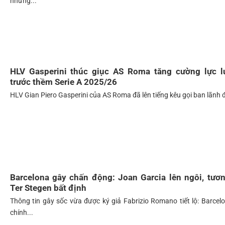
những...
HLV Gasperini thúc giục AS Roma tăng cường lực 
trước thềm Serie A 2025/26
HLV Gian Piero Gasperini của AS Roma đã lên tiếng kêu gọi ban lãnh đ
Barcelona gây chấn động: Joan Garcia lên ngôi, tươn
Ter Stegen bất định
Thông tin gây sốc vừa được ký giả Fabrizio Romano tiết lộ: Barcel
chính...