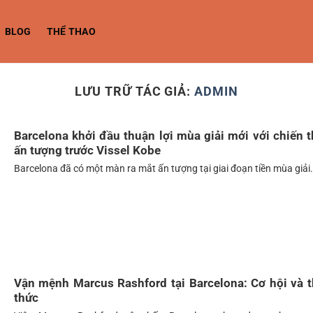
BLOG
THỂ THAO
LƯU TRỮ TÁC GIẢ:
ADMIN
Barcelona khởi đầu thuận lợi mùa giải mới với chiến 
ấn tượng trước Vissel Kobe
Barcelona đã có một màn ra mắt ấn tượng tại giai đoạn tiền mùa giải.
Vận mệnh Marcus Rashford tại Barcelona: Cơ hội và 
thức