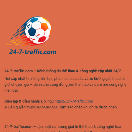
cho
Trải
người
nghiệm
chơi
đỉnh
yêu
cao
thể
của
thao
người
chơi
hiện
đại
24-7-traffic.com – Kênh thông tin thể thao & công nghệ cập nhật 24/7
Nơi cập nhật tin nóng liên tục, phân tích sâu sắc và xu hướng giải trí số từ
giới chuyên gia – dành cho cộng đồng yêu thể thao và đam mê công nghệ
hiện đại.
Biên tập & điều hành:
Đội ngũ
https://24-7-traffic.com
© Bản quyền thuộc KANGKANG. Cấm sao chép khi chưa được phép.
24-7-traffic.com –
cập nhật xu hướng giải trí thể thao & công nghệ toàn