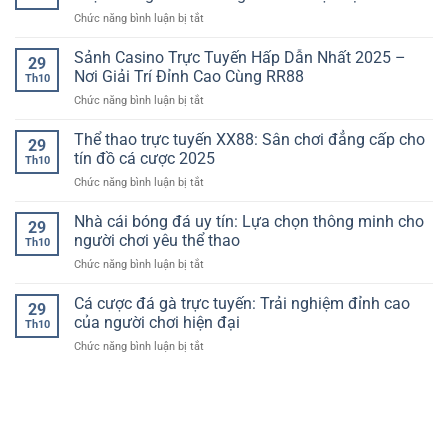
uy
dành
và
biệt
ở
Chức năng bình luận bị tắt
tín
cho
đẳng
lớn
Nhà
–
người
cấp
cái
Sảnh Casino Trực Tuyến Hấp Dẫn Nhất 2025 –
Sự
yêu
29
dành
bóng
lựa
Nơi Giải Trí Đỉnh Cao Cùng RR88
cá
cho
Th10
đá
chọn
cược
người
ở
Chức năng bình luận bị tắt
uy
hàng
chơi
Sảnh
tín
đầu
Việt
Casino
Thể thao trực tuyến XX88: Sân chơi đẳng cấp cho
hàng
của
29
Trực
đầu
tín đồ cá cược 2025
người
Th10
Tuyến
Châu
chơi
ở
Chức năng bình luận bị tắt
Hấp
Á:
hiện
Thể
Dẫn
Sự
đại
thao
Nhà cái bóng đá uy tín: Lựa chọn thông minh cho
Nhất
lựa
29
trực
2025
người chơi yêu thể thao
chọn
Th10
tuyến
–
thông
ở
Chức năng bình luận bị tắt
XX88:
Nơi
minh
Nhà
Sân
Giải
cho
cái
Cá cược đá gà trực tuyến: Trải nghiệm đỉnh cao
chơi
Trí
29
người
bóng
đẳng
của người chơi hiện đại
Đỉnh
chơi
Th10
đá
cấp
Cao
hiện
ở
Chức năng bình luận bị tắt
uy
cho
Cùng
đại
Cá
tín:
tín
RR88
cược
Lựa
đồ
đá
chọn
cá
gà
thông
cược
trực
minh
2025
tuyến: