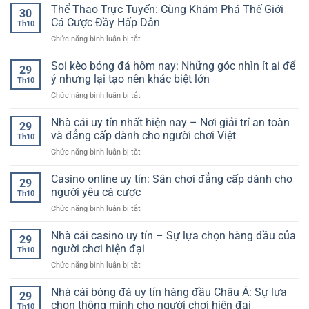
online
Thể Thao Trực Tuyến: Cùng Khám Phá Thế Giới
phá
sâu,
30
uy
thế
Cá Cược Đầy Hấp Dẫn
tỷ
Th10
tín:
giới
lệ
ở
Chức năng bình luận bị tắt
Trải
giải
chuẩn
Thể
nghiệm
trí
xác
Thao
Soi kèo bóng đá hôm nay: Những góc nhìn ít ai để
đẳng
trực
29
cho
Trực
cấp
ý nhưng lại tạo nên khác biệt lớn
tuyến
người
Th10
Tuyến:
giữa
an
hâm
ở
Chức năng bình luận bị tắt
Cùng
thế
toàn
mộ
Soi
Khám
giới
và
kèo
Nhà cái uy tín nhất hiện nay – Nơi giải trí an toàn
Phá
cá
29
hấp
bóng
Thế
và đẳng cấp dành cho người chơi Việt
cược
dẫn
Th10
đá
Giới
hiện
ở
Chức năng bình luận bị tắt
hôm
Cá
đại
Nhà
nay:
Cược
cái
Casino online uy tín: Sân chơi đẳng cấp dành cho
Những
Đầy
29
uy
góc
người yêu cá cược
Hấp
Th10
tín
nhìn
Dẫn
ở
Chức năng bình luận bị tắt
nhất
ít
Casino
hiện
ai
online
Nhà cái casino uy tín – Sự lựa chọn hàng đầu của
nay
để
29
uy
–
người chơi hiện đại
ý
Th10
tín:
Nơi
nhưng
ở
Chức năng bình luận bị tắt
Sân
giải
lại
Nhà
chơi
trí
tạo
cái
Nhà cái bóng đá uy tín hàng đầu Châu Á: Sự lựa
đẳng
an
29
nên
casino
cấp
chọn thông minh cho người chơi hiện đại
toàn
khác
Th10