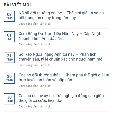
BÀI VIẾT MỚI
Nổ hũ đổi thưởng online – Thế giới giải trí và cơ
03
hội trúng lớn ngay trong tầm tay
Th11
ở
Chức năng bình luận bị tắt
Nổ
hũ
Xem Bóng Đá Trực Tiếp Hôm Nay – Cập Nhật
01
đổi
Nhanh, Hình Ảnh Sắc Nét
Th11
thưởng
ở
Chức năng bình luận bị tắt
online
Xem
–
Bóng
Soi kèo Ngoại hạng Anh tối nay – Phân tích
Thế
31
Đá
giới
chuyên sâu, tỷ lệ chuẩn xác cho người hâm mộ
Th10
Trực
giải
ở
Chức năng bình luận bị tắt
Tiếp
trí
Soi
Hôm
và
kèo
Casino đổi thưởng thật – Khám phá thế giới giải trí
Nay
cơ
30
Ngoại
–
trực tuyến an toàn và hấp dẫn
hội
Th10
hạng
Cập
trúng
ở
Chức năng bình luận bị tắt
Anh
Nhật
lớn
Casino
tối
Nhanh,
ngay
đổi
Casino online uy tín: Trải nghiệm đẳng cấp giữa
nay
Hình
30
trong
thưởng
–
thế giới cá cược hiện đại
Ảnh
tầm
Th10
thật
Phân
Sắc
tay
ở
Chức năng bình luận bị tắt
–
tích
Nét
Casino
Khám
chuyên