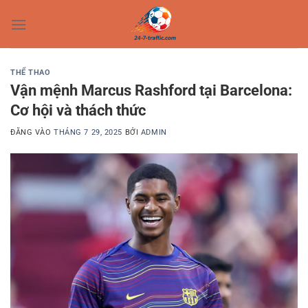
Bỏ
qua
nội
dung
THỂ THAO
Vận mệnh Marcus Rashford tại Barcelona:
Cơ hội và thách thức
ĐĂNG VÀO
THÁNG 7 29, 2025
BỞI
ADMIN