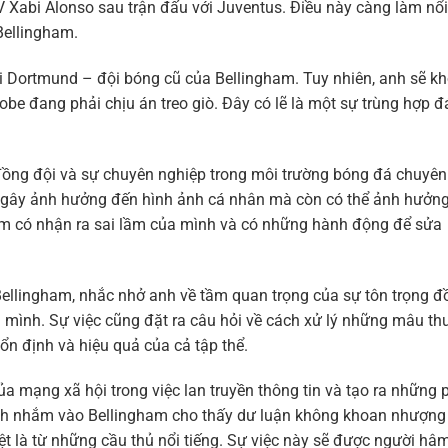
V Xabi Alonso sau trận đấu với Juventus. Điều này càng làm nổi
Bellingham.
với Dortmund – đội bóng cũ của Bellingham. Tuy nhiên, anh sẽ k
Jobe đang phải chịu án treo giò. Đây có lẽ là một sự trùng hợp 
n đồng đội và sự chuyên nghiệp trong môi trường bóng đá chuyên
 gây ảnh hưởng đến hình ảnh cá nhân mà còn có thể ảnh hưởn
ham có nhận ra sai lầm của mình và có những hành động để sửa
Bellingham, nhắc nhở anh về tầm quan trọng của sự tôn trọng đ
a mình. Sự việc cũng đặt ra câu hỏi về cách xử lý những mâu th
n định và hiệu quả của cả tập thể.
a mạng xã hội trong việc lan truyền thông tin và tạo ra những 
ích nhắm vào Bellingham cho thấy dư luận không khoan nhượng
t là từ những cầu thủ nổi tiếng. Sự việc này sẽ được người h