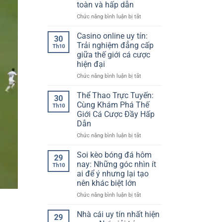
toàn và hấp dẫn
Ảnh
tối
Sắc
nay
ở
Chức năng bình luận bị tắt
Nét
–
Casino
Phân
đổi
Casino online uy tín:
30
tích
thưởng
Trải nghiệm đẳng cấp
Th10
chuyên
thật
giữa thế giới cá cược
sâu,
–
hiện đại
tỷ
Khám
lệ
phá
ở
Chức năng bình luận bị tắt
chuẩn
thế
Casino
xác
giới
online
Thể Thao Trực Tuyến:
30
cho
giải
uy
Cùng Khám Phá Thế
Th10
người
trí
tín:
Giới Cá Cược Đầy Hấp
hâm
trực
Trải
Dẫn
mộ
tuyến
nghiệm
an
đẳng
ở
Chức năng bình luận bị tắt
toàn
cấp
Thể
và
giữa
Thao
Soi kèo bóng đá hôm
29
hấp
thế
Trực
nay: Những góc nhìn ít
Th10
dẫn
giới
Tuyến:
ai để ý nhưng lại tạo
cá
Cùng
nên khác biệt lớn
cược
Khám
hiện
Phá
ở
Chức năng bình luận bị tắt
đại
Thế
Soi
Giới
kèo
Nhà cái uy tín nhất hiện
29
Cá
bóng