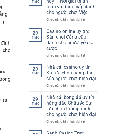
nay – Nơi giải trí an
Th10
Cược
đá
toàn và đẳng cấp dành
ng
Đầy
hôm
cho người chơi Việt
rằng
Hấp
nay:
Dẫn
Những
ở
Chức năng bình luận bị tắt
ng
góc
Nhà
nhìn
cái
Casino online uy tín:
29
ít
uy
Sân chơi đẳng cấp
Th10
ai
tín
dành cho người yêu cá
 định
để
nhất
cược
í cho
ý
hiện
nhưng
nay
ở
Chức năng bình luận bị tắt
lại
–
Casino
tạo
Nơi
online
Nhà cái casino uy tín –
29
nên
giải
uy
ang
Sự lựa chọn hàng đầu
Th10
khác
trí
tín:
của người chơi hiện đại
trong
biệt
an
Sân
lớn
toàn
ở
Chức năng bình luận bị tắt
chơi
và
Nhà
đẳng
đẳng
cái
cấp
Nhà cái bóng đá uy tín
29
n ra
cấp
casino
dành
hàng đầu Châu Á: Sự
Th10
dành
uy
cho
lựa chọn thông minh
cho
tín
người
cho người chơi hiện đại
người
–
yêu
chơi
Sự
cá
ở
Chức năng bình luận bị tắt
Việt
lựa
cược
Nhà
n
chọn
cái
Sảnh Casino Trực