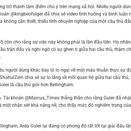
g trở thành tâm điểm chú ý trên mạng xã hội. Nhiều người dù
 khoản @kingbeofulger đã chia sẻ video tình huống và bình luận 
 là không cần thiết, thiếu tính chuyên nghiệp của một cầu thủ đẳ
còn cho rằng sự việc này không phải là lần đầu tiên. Họ nhận
u trận đấu và nghi ngờ có sự ghen tị giữa hai cầu thủ, thậm ch
.
iều người dùng khác bày tỏ lo ngại về một mâu thuẫn thực sự đ
ShahulZein chia sẻ sự lo lắng về mối quan hệ giữa hai cầu thủ, 
ler là cầu thủ giỏi hơn Bellingham.
a. Tài khoản @Marcus_Times thẳng thắn cho rằng Guler đã nhậ
là một nhận xét khá nặng nề, cho thấy mức độ nghiêm trọng của
llingham, Arda Guler lại đang có phong độ rất tốt tại giải đấu lầ