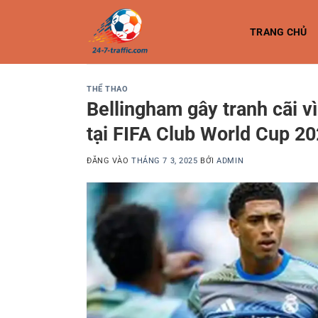
Bỏ
qua
TRANG CHỦ
nội
dung
THỂ THAO
Bellingham gây tranh cãi v
tại FIFA Club World Cup 2
ĐĂNG VÀO
THÁNG 7 3, 2025
BỞI
ADMIN