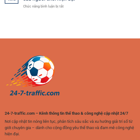
đá
cấp
Cao
hiện
ở
Chức năng bình luận bị tắt
uy
cho
Cùng
đại
Cá
tín:
tín
RR88
cược
Lựa
đồ
đá
chọn
cá
gà
thông
cược
trực
minh
2025
tuyến:
cho
Trải
người
nghiệm
chơi
đỉnh
yêu
cao
thể
của
thao
người
chơi
hiện
đại
24-7-traffic.com – Kênh thông tin thể thao & công nghệ cập nhật 24/7
Nơi cập nhật tin nóng liên tục, phân tích sâu sắc và xu hướng giải trí số từ
giới chuyên gia – dành cho cộng đồng yêu thể thao và đam mê công nghệ
hiện đại.