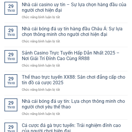
online
Nhà cái casino uy tín – Sự lựa chọn hàng đầu của
nay
để
29
uy
–
người chơi hiện đại
ý
Th10
tín:
Nơi
nhưng
ở
Chức năng bình luận bị tắt
Sân
giải
lại
Nhà
chơi
trí
tạo
cái
Nhà cái bóng đá uy tín hàng đầu Châu Á: Sự lựa
đẳng
an
29
nên
casino
cấp
chọn thông minh cho người chơi hiện đại
toàn
khác
Th10
uy
dành
và
biệt
ở
Chức năng bình luận bị tắt
tín
cho
đẳng
lớn
Nhà
–
người
cấp
cái
Sảnh Casino Trực Tuyến Hấp Dẫn Nhất 2025 –
Sự
yêu
29
dành
bóng
lựa
Nơi Giải Trí Đỉnh Cao Cùng RR88
cá
cho
Th10
đá
chọn
cược
người
ở
Chức năng bình luận bị tắt
uy
hàng
chơi
Sảnh
tín
đầu
Việt
Casino
Thể thao trực tuyến XX88: Sân chơi đẳng cấp cho
hàng
của
29
Trực
đầu
tín đồ cá cược 2025
người
Th10
Tuyến
Châu
chơi
ở
Chức năng bình luận bị tắt
Hấp
Á:
hiện
Thể
Dẫn
Sự
đại
thao
Nhà cái bóng đá uy tín: Lựa chọn thông minh cho
Nhất
lựa
29
trực
2025
người chơi yêu thể thao
chọn
Th10
tuyến
–
thông
ở
Chức năng bình luận bị tắt
XX88:
Nơi
minh
Nhà
Sân
Giải
cho
cái
Cá cược đá gà trực tuyến: Trải nghiệm đỉnh cao
chơi
Trí
29
người
bóng
đẳng
của người chơi hiện đại
Đỉnh
chơi
Th10