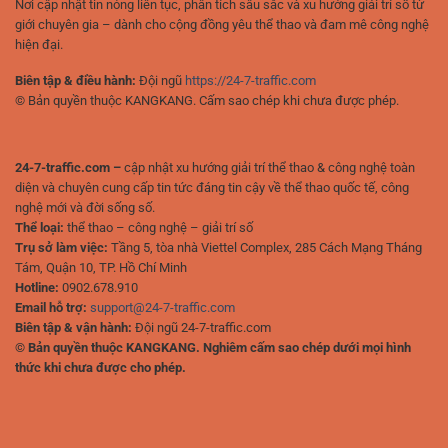
Nơi cập nhật tin nóng liên tục, phân tích sâu sắc và xu hướng giải trí số từ
giới chuyên gia – dành cho cộng đồng yêu thể thao và đam mê công nghệ
hiện đại.
Biên tập & điều hành:
Đội ngũ
https://24-7-traffic.com
© Bản quyền thuộc KANGKANG. Cấm sao chép khi chưa được phép.
24-7-traffic.com –
cập nhật xu hướng giải trí thể thao & công nghệ toàn
diện và chuyên cung cấp tin tức đáng tin cậy về thể thao quốc tế, công
nghệ mới và đời sống số.
Thể loại:
thể thao – công nghệ – giải trí số
Trụ sở làm việc:
Tầng 5, tòa nhà Viettel Complex, 285 Cách Mạng Tháng
Tám, Quận 10, TP. Hồ Chí Minh
Hotline:
0902.678.910
Email hỗ trợ:
support@24-7-traffic.com
Biên tập & vận hành:
Đội ngũ 24-7-traffic.com
© Bản quyền thuộc KANGKANG. Nghiêm cấm sao chép dưới mọi hình
thức khi chưa được cho phép.