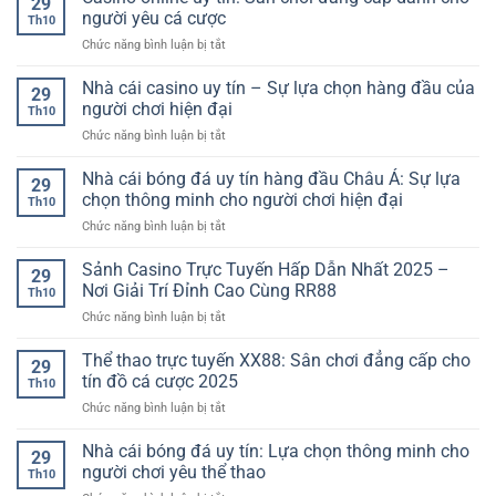
29
uy
góc
người yêu cá cược
Hấp
Th10
tín
nhìn
Dẫn
ở
Chức năng bình luận bị tắt
nhất
ít
Casino
hiện
ai
online
Nhà cái casino uy tín – Sự lựa chọn hàng đầu của
nay
để
29
uy
–
người chơi hiện đại
ý
Th10
tín:
Nơi
nhưng
ở
Chức năng bình luận bị tắt
Sân
giải
lại
Nhà
chơi
trí
tạo
cái
Nhà cái bóng đá uy tín hàng đầu Châu Á: Sự lựa
đẳng
an
29
nên
casino
cấp
chọn thông minh cho người chơi hiện đại
toàn
khác
Th10
uy
dành
và
biệt
ở
Chức năng bình luận bị tắt
tín
cho
đẳng
lớn
Nhà
–
người
cấp
cái
Sảnh Casino Trực Tuyến Hấp Dẫn Nhất 2025 –
Sự
yêu
29
dành
bóng
lựa
Nơi Giải Trí Đỉnh Cao Cùng RR88
cá
cho
Th10
đá
chọn
cược
người
ở
Chức năng bình luận bị tắt
uy
hàng
chơi
Sảnh
tín
đầu
Việt
Casino
Thể thao trực tuyến XX88: Sân chơi đẳng cấp cho
hàng
của
29
Trực
đầu
tín đồ cá cược 2025
người
Th10
Tuyến
Châu
chơi
ở
Chức năng bình luận bị tắt
Hấp
Á:
hiện
Thể
Dẫn
Sự
đại
thao
Nhà cái bóng đá uy tín: Lựa chọn thông minh cho
Nhất
lựa
29
trực
2025
người chơi yêu thể thao
chọn
Th10
tuyến
–
thông