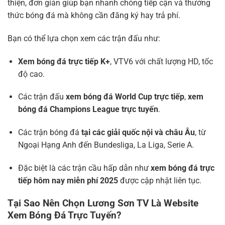
thiện, đơn giản giúp bạn nhanh chóng tiếp cận và thưởng
thức bóng đá mà không cần đăng ký hay trả phí.
Bạn có thể lựa chọn xem các trận đấu như:
Xem bóng đá trực tiếp K+
, VTV6 với chất lượng HD, tốc
độ cao.
Các trận đấu
xem bóng đá World Cup trực tiếp
,
xem
bóng đá Champions League trực tuyến
.
Các trận bóng đá
tại các giải quốc nội và châu Âu
, từ
Ngoại Hạng Anh đến Bundesliga, La Liga, Serie A.
Đặc biệt là các trận cầu hấp dẫn như
xem bóng đá trực
tiếp hôm nay miễn phí 2025
được cập nhật liên tục.
Tại Sao Nên Chọn Lương Sơn TV Là Website
Xem Bóng Đá Trực Tuyến?