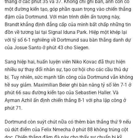
thắng ở các phút 35 và 37. Không chỉ ghi bàn, anh còn có
một đường kiến tạo, góp phần quan trọng vào chiến thắng
đậm của Dortmund. Với màn trình diễn ấn tượng này,
Brandt khẳng định đẳng cấp của mình bất chấp những tin
đồn về tương lai tại Signal Iduna Park. Hiệp một khép lại
với tỷ số 6-1 nghiêng về Dortmund sau bàn thắng danh dự
của Josue Santo ở phút 43 cho Siegen.
Sang hiệp hai, huấn luyện viên Niko Kovac đã thực hiện
nhiều sự thay đổi nhân sự, tạo cơ hội cho các cầu thủ dự
bị. Tuy nhiên, sức mạnh tấn công của Dortmund vẫn không
hề suy giảm. Maximilian Beier ghi bàn nâng tỷ số lên 7-1 ở
phút 66 sau đường kiến tạo của Sebastien Haller. Và
Ayman Azhil ấn định chiến thắng 8-1 với pha lập công ở
phút 71.
Dortmund còn suýt chút nữa có thêm bàn thắng thứ 9 nếu
cú dứt điểm của Felix Nmecha ở phút 88 không trúng cột
dọc. Chiến thắng đậm đà này cho thấy sự chuẩn bị kỹ