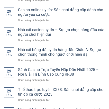
ở
Chức năng bình luận bị tắt
hôm
Cá
đại
Nhà
nay:
Cược
cái
Casino online uy tín: Sân chơi đẳng cấp dành cho
Những
Đầy
29
uy
góc
người yêu cá cược
Hấp
Th10
tín
nhìn
Dẫn
ở
Chức năng bình luận bị tắt
nhất
ít
Casino
hiện
ai
online
Nhà cái casino uy tín – Sự lựa chọn hàng đầu của
nay
để
29
uy
–
người chơi hiện đại
ý
Th10
tín:
Nơi
nhưng
ở
Chức năng bình luận bị tắt
Sân
giải
lại
Nhà
chơi
trí
tạo
cái
Nhà cái bóng đá uy tín hàng đầu Châu Á: Sự lựa
đẳng
an
29
nên
casino
cấp
chọn thông minh cho người chơi hiện đại
toàn
khác
Th10
uy
dành
và
biệt
ở
Chức năng bình luận bị tắt
tín
cho
đẳng
lớn
Nhà
–
người
cấp
cái
Sảnh Casino Trực Tuyến Hấp Dẫn Nhất 2025 –
Sự
yêu
29
dành
bóng
lựa
Nơi Giải Trí Đỉnh Cao Cùng RR88
cá
cho
Th10
đá
chọn
cược
người
ở
Chức năng bình luận bị tắt
uy
hàng
chơi
Sảnh
tín
đầu
Việt
Casino
Thể thao trực tuyến XX88: Sân chơi đẳng cấp cho
hàng
của
29
Trực
đầu
tín đồ cá cược 2025
người
Th10
Tuyến
Châu
chơi
ở
Chức năng bình luận bị tắt
Hấp
Á:
hiện
Thể
Dẫn
Sự
đại
thao
Nhất