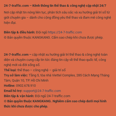
24-7-traffic.com – Kênh thông tin thể thao & công nghệ cập nhật 24/7
Nơi cập nhật tin nóng liên tục, phân tích sâu sắc và xu hướng giải trí số từ
giới chuyên gia – dành cho cộng đồng yêu thể thao và đam mê công nghệ
hiện đại.
Biên tập & điều hành:
Đội ngũ
https://24-7-traffic.com
© Bản quyền thuộc KANGKANG. Cấm sao chép khi chưa được phép.
24-7-traffic.com –
cập nhật xu hướng giải trí thể thao & công nghệ toàn
diện và chuyên cung cấp tin tức đáng tin cậy về thể thao quốc tế, công
nghệ mới và đời sống số.
Thể loại:
thể thao – công nghệ – giải trí số
Trụ sở làm việc:
Tầng 5, tòa nhà Viettel Complex, 285 Cách Mạng Tháng
Tám, Quận 10, TP. Hồ Chí Minh
Hotline:
0902.678.910
Email hỗ trợ:
support@24-7-traffic.com
Biên tập & vận hành:
Đội ngũ 24-7-traffic.com
© Bản quyền thuộc KANGKANG. Nghiêm cấm sao chép dưới mọi hình
thức khi chưa được cho phép.