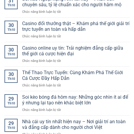
31
Đá
giới
chuyên sâu, tỷ lệ chuẩn xác cho người hâm mộ
Th10
Trực
giải
ở
Chức năng bình luận bị tắt
Tiếp
trí
Soi
Hôm
và
kèo
Casino đổi thưởng thật – Khám phá thế giới giải trí
Nay
cơ
30
Ngoại
–
trực tuyến an toàn và hấp dẫn
hội
Th10
hạng
Cập
trúng
ở
Chức năng bình luận bị tắt
Anh
Nhật
lớn
Casino
tối
Nhanh,
ngay
đổi
Casino online uy tín: Trải nghiệm đẳng cấp giữa
nay
Hình
30
trong
thưởng
–
thế giới cá cược hiện đại
Ảnh
tầm
Th10
thật
Phân
Sắc
tay
ở
Chức năng bình luận bị tắt
–
tích
Nét
Casino
Khám
chuyên
online
Thể Thao Trực Tuyến: Cùng Khám Phá Thế Giới
phá
sâu,
30
uy
thế
Cá Cược Đầy Hấp Dẫn
tỷ
Th10
tín:
giới
lệ
ở
Chức năng bình luận bị tắt
Trải
giải
chuẩn
Thể
nghiệm
trí
xác
Thao
Soi kèo bóng đá hôm nay: Những góc nhìn ít ai để
đẳng
trực
29
cho
Trực
cấp
ý nhưng lại tạo nên khác biệt lớn
tuyến
người
Th10
Tuyến:
giữa
an
hâm
ở
Chức năng bình luận bị tắt
Cùng
thế
toàn
mộ
Soi
Khám
giới
và
kèo
Nhà cái uy tín nhất hiện nay – Nơi giải trí an toàn
Phá
cá
29
hấp
bóng
Thế
và đẳng cấp dành cho người chơi Việt
cược
dẫn
Th10
đá
Giới
hiện