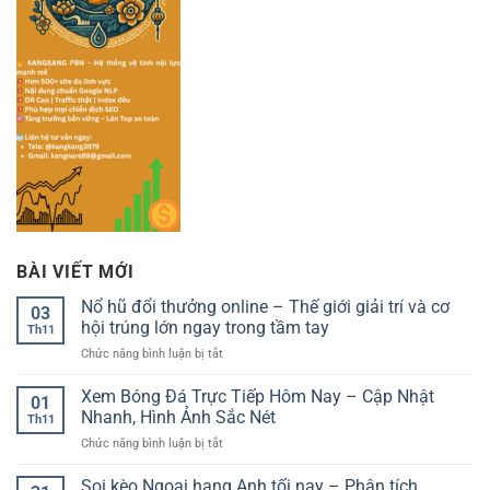
BÀI VIẾT MỚI
Nổ hũ đổi thưởng online – Thế giới giải trí và cơ
03
hội trúng lớn ngay trong tầm tay
Th11
ở
Chức năng bình luận bị tắt
Nổ
hũ
Xem Bóng Đá Trực Tiếp Hôm Nay – Cập Nhật
01
đổi
Nhanh, Hình Ảnh Sắc Nét
Th11
thưởng
ở
Chức năng bình luận bị tắt
online
Xem
–
Bóng
Soi kèo Ngoại hạng Anh tối nay – Phân tích
Thế