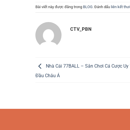
Bài viết này được đăng trong
BLOG
. Đánh dấu
liên kết thư
CTV_PBN
Nhà Cái 77BALL – Sân Chơi Cá Cược Uy
Đầu Châu Á