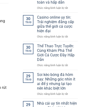
toàn và hấp dẫn
Ảnh
tối
Sắc
nay
ở
Chức năng bình luận bị tắt
Nét
–
Casino
Phân
đổi
Casino online uy tín:
30
tích
thưởng
ủng
Trải nghiệm đẳng cấp
Th10
chuyên
thật
giữa thế giới cá cược
sâu,
–
hiện đại
tỷ
Khám
lệ
phá
ở
Chức năng bình luận bị tắt
chuẩn
thế
Casino
xác
giới
online
Thể Thao Trực Tuyến:
30
cho
giải
uy
Cùng Khám Phá Thế
Th10
người
trí
tín:
Giới Cá Cược Đầy Hấp
hâm
trực
Trải
Dẫn
mộ
tuyến
nghiệm
an
đẳng
ở
Chức năng bình luận bị tắt
toàn
cấp
Thể
và
giữa
Thao
Soi kèo bóng đá hôm
29
hấp
thế
Trực
nay: Những góc nhìn ít
Th10
dẫn
giới
Tuyến:
ai để ý nhưng lại tạo
cá
Cùng
 rút
nên khác biệt lớn
cược
Khám
hiện
Phá
ở
Chức năng bình luận bị tắt
đại
Thế
Soi
Giới
kèo
Nhà cái uy tín nhất hiện
29
Cá
bóng