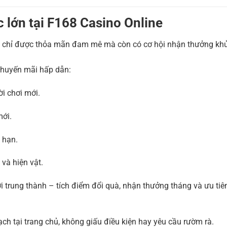
 lớn tại F168 Casino Online
ng chỉ được thỏa mãn đam mê mà còn có cơ hội nhận thưởng kh
khuyến mãi hấp dẫn:
i chơi mới.
mới.
i hạn.
và hiện vật.
 trung thành – tích điểm đổi quà, nhận thưởng tháng và ưu tiên
h tại trang chủ, không giấu điều kiện hay yêu cầu rườm rà.