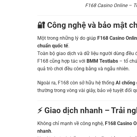
F168 Casino Online – T
🔐
Công nghệ và bảo mật c
Một trong những lý do giúp
F168 Casino Onli
chuẩn quốc tế
.
Toàn bộ giao dịch và dữ liệu người dùng đề
F168 cũng hợp tác với
BMM Testlabs
– tổ chứ
quả trò chơi đều công bằng và ngẫu nhiên.
Ngoài ra, F168 còn sở hữu hệ thống
AI chống 
thường trong vòng vài giây, bảo vệ tuyệt đối q
⚡
Giao dịch nhanh – Trải 
Không chỉ mạnh về công nghệ,
F168 Casino O
nhanh
.