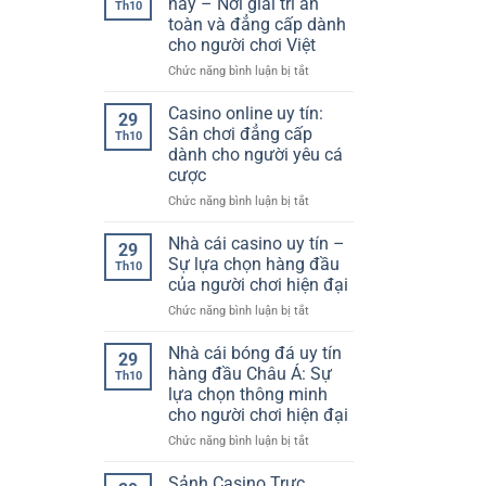
nay – Nơi giải trí an
Th10
Cược
đá
toàn và đẳng cấp dành
Đầy
hôm
cho người chơi Việt
Hấp
nay:
Dẫn
Những
ở
Chức năng bình luận bị tắt
góc
Nhà
nhìn
cái
Casino online uy tín:
29
ít
uy
Sân chơi đẳng cấp
Th10
ai
tín
dành cho người yêu cá
để
nhất
cược
ý
hiện
nhưng
nay
ở
Chức năng bình luận bị tắt
lại
–
Casino
tạo
Nơi
online
Nhà cái casino uy tín –
29
nên
giải
uy
Sự lựa chọn hàng đầu
Th10
khác
trí
tín:
của người chơi hiện đại
biệt
an
Sân
lớn
toàn
ở
Chức năng bình luận bị tắt
chơi
và
Nhà
đẳng
đẳng
cái
cấp
Nhà cái bóng đá uy tín
29
cấp
casino
dành
hàng đầu Châu Á: Sự
Th10
dành
uy
cho
lựa chọn thông minh
cho
tín
người
cho người chơi hiện đại
người
–
yêu
chơi
Sự
cá
ở
Chức năng bình luận bị tắt
Việt
lựa
cược
Nhà
chọn
cái
Sảnh Casino Trực