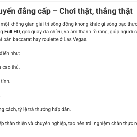
uyến đẳng cấp – Chơi thật, thắng thật
ột không gian giải trí sống động không khác gì sòng bạc thực 
ng
Full HD
, góc quay đa chiều, và âm thanh rõ ràng, giúp người c
i bàn baccarat hay roulette ở Las Vegas.
 điển như:
u cao thủ.
tính.
.
 cách, tỷ lệ trả thưởng hấp dẫn.
tiếp thân thiện và chuyên nghiệp, tạo nên trải nghiệm chân thực 