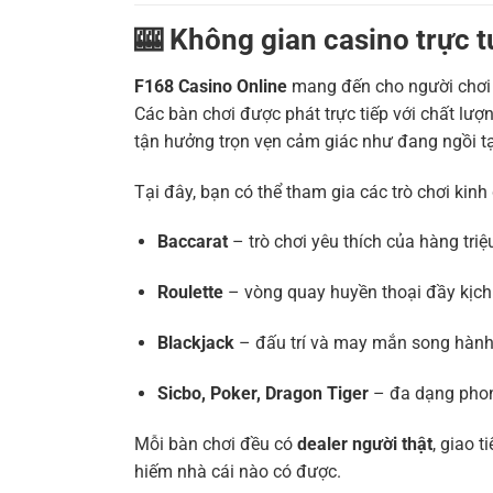
🎰
Không gian casino trực t
F168 Casino Online
mang đến cho người chơi m
Các bàn chơi được phát trực tiếp với chất lượ
tận hưởng trọn vẹn cảm giác như đang ngồi tạ
Tại đây, bạn có thể tham gia các trò chơi kinh
Baccarat
– trò chơi yêu thích của hàng triệ
Roulette
– vòng quay huyền thoại đầy kịch 
Blackjack
– đấu trí và may mắn song hành
Sicbo, Poker, Dragon Tiger
– đa dạng phong
Mỗi bàn chơi đều có
dealer người thật
, giao 
hiếm nhà cái nào có được.