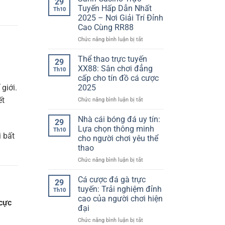
29
hàng
bóng
Tuyến Hấp Dẫn Nhất
Th10
đầu
đá
2025 – Nơi Giải Trí Đỉnh
của
uy
Cao Cùng RR88
người
tín
chơi
hàng
ở
Chức năng bình luận bị tắt
hiện
đầu
Sảnh
đại
Châu
Casino
Thể thao trực tuyến
29
Á:
Trực
XX88: Sân chơi đẳng
Th10
Sự
Tuyến
cấp cho tín đồ cá cược
lựa
Hấp
2025
giới.
chọn
Dẫn
thông
Nhất
ết
ở
Chức năng bình luận bị tắt
minh
2025
Thể
cho
–
thao
Nhà cái bóng đá uy tín:
29
người
Nơi
trực
Lựa chọn thông minh
Th10
chơi
Giải
tuyến
i bất
cho người chơi yêu thể
hiện
Trí
XX88:
thao
đại
Đỉnh
Sân
Cao
chơi
ở
Chức năng bình luận bị tắt
Cùng
đẳng
Nhà
RR88
cấp
cái
Cá cược đá gà trực
29
cho
bóng
tuyến: Trải nghiệm đỉnh
Th10
tín
đá
cao của người chơi hiện
 cực
đồ
uy
đại
cá
tín:
cược
Lựa
ở
Chức năng bình luận bị tắt