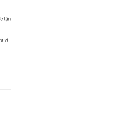
c tận
ả ví