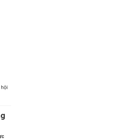
:
2025
chọn
Cá
thông
cược
minh
đá
cho
gà
người
trực
chơi
tuyến:
yêu
Trải
thể
nghiệm
thao
đỉnh
cao
của
người
chơi
hiện
đại
 hội
ng
ực