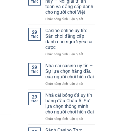
nay – Nơi giải trí an
Th10
Cược
đá
toàn và đẳng cấp dành
Đầy
hôm
cho người chơi Việt
Hấp
nay:
Dẫn
Những
ở
Chức năng bình luận bị tắt
góc
Nhà
nhìn
cái
Casino online uy tín:
29
ít
uy
Sân chơi đẳng cấp
Th10
ai
tín
dành cho người yêu cá
để
nhất
cược
ý
hiện
nhưng
nay
ở
Chức năng bình luận bị tắt
lại
–
Casino
tạo
Nơi
online
Nhà cái casino uy tín –
29
nên
giải
uy
Sự lựa chọn hàng đầu
Th10
khác
trí
tín:
của người chơi hiện đại
biệt
an
Sân
lớn
toàn
ở
Chức năng bình luận bị tắt
chơi
và
Nhà
đẳng
đẳng
cái
cấp
Nhà cái bóng đá uy tín
29
cấp
casino
dành
hàng đầu Châu Á: Sự
Th10
dành
uy
cho
lựa chọn thông minh
cho
tín
người
cho người chơi hiện đại
người
–
yêu
chơi
Sự
cá
ở
Chức năng bình luận bị tắt
Việt
lựa
cược
Nhà
chọn
cái
Sảnh Casino Trực