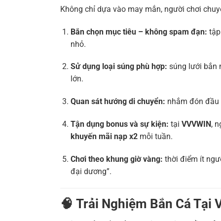
Không chỉ dựa vào may mắn, người chơi chuyên
Bắn chọn mục tiêu – không spam đạn:
tập
nhỏ.
Sử dụng loại súng phù hợp:
súng lưới bắn n
lớn.
Quan sát hướng di chuyển:
nhắm đón đầu th
Tận dụng bonus và sự kiện:
tại
VVVWIN
, 
khuyến mãi nạp x2
mỗi tuần.
Chơi theo khung giờ vàng:
thời điểm ít ngư
đại dương”.
🧠
Trải Nghiệm Bắn Cá Tại