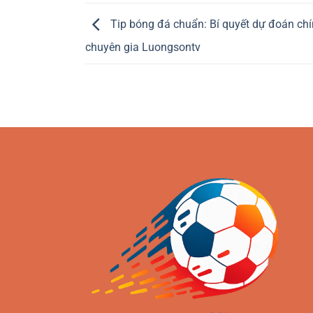
Tip bóng đá chuẩn: Bí quyết dự đoán chí
chuyên gia Luongsontv