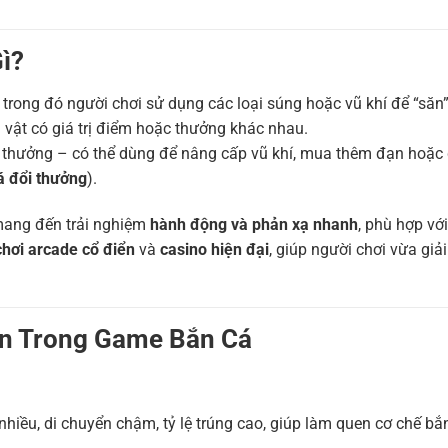
ì?
trong đó người chơi sử dụng các loại súng hoặc vũ khí để “săn”
h vật có giá trị điểm hoặc thưởng khác nhau.
u thưởng – có thể dùng để nâng cấp vũ khí, mua thêm đạn hoặc
á đổi thưởng
).
mang đến trải nghiệm
hành động và phản xạ nhanh
, phù hợp vớ
chơi arcade cổ điển
và
casino hiện đại
, giúp người chơi vừa giải 
ến Trong Game Bắn Cá
hiều, di chuyển chậm, tỷ lệ trúng cao, giúp làm quen cơ chế bắ