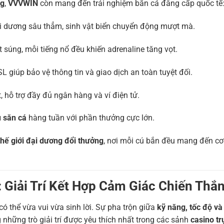
ng
,
VVVWIN
còn mang đến trải nghiệm bắn cá đẳng cấp quốc tế
ại dương sâu thẳm, sinh vật biển chuyển động mượt mà.
 súng, mỗi tiếng nổ đều khiến adrenaline tăng vọt.
 giúp bảo vệ thông tin và giao dịch an toàn tuyệt đối.
, hỗ trợ đầy đủ ngân hàng và ví điện tử.
u săn cá
hàng tuần với phần thưởng cực lớn.
thế giới đại dương đổi thưởng
, nơi mỗi cú bắn đều mang đến cơ
 Giải Trí Kết Hợp Cảm Giác Chiến Thắ
có thể vừa vui vừa sinh lời. Sự pha trộn giữa
kỹ năng, tốc độ và
 những trò giải trí được yêu thích nhất trong các sảnh
casino tr