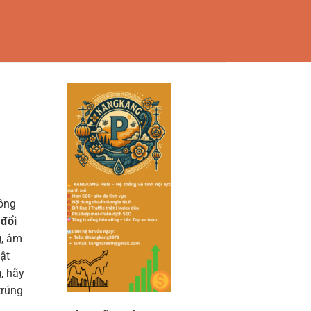
hông
đổi
g, âm
ật
, hãy
trúng