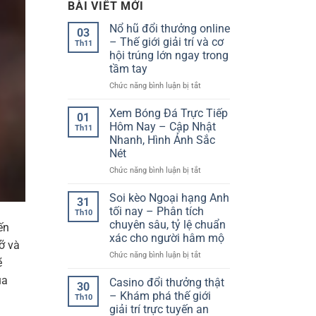
BÀI VIẾT MỚI
Nổ hũ đổi thưởng online
03
– Thế giới giải trí và cơ
Th11
hội trúng lớn ngay trong
tầm tay
ở
Chức năng bình luận bị tắt
Nổ
hũ
Xem Bóng Đá Trực Tiếp
01
đổi
Hôm Nay – Cập Nhật
Th11
thưởng
Nhanh, Hình Ảnh Sắc
online
Nét
–
Thế
ở
Chức năng bình luận bị tắt
giới
Xem
giải
Bóng
Soi kèo Ngoại hạng Anh
31
trí
Đá
tối nay – Phân tích
Th10
và
Trực
chuyên sâu, tỷ lệ chuẩn
ến
cơ
Tiếp
xác cho người hâm mộ
hội
Hôm
ỡ và
trúng
Nay
ở
Chức năng bình luận bị tắt
ẽ
lớn
–
Soi
ngay
Cập
ủa
kèo
Casino đổi thưởng thật
30
trong
Nhật
Ngoại
– Khám phá thế giới
Th10
tầm
Nhanh,
hạng
giải trí trực tuyến an
tay
Hình
Anh