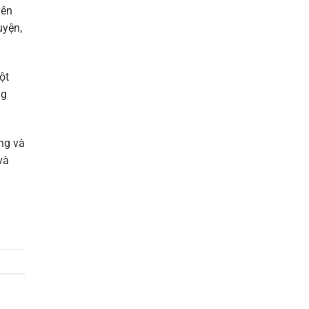
yên
uyện,
ột
ng
ừng và
và