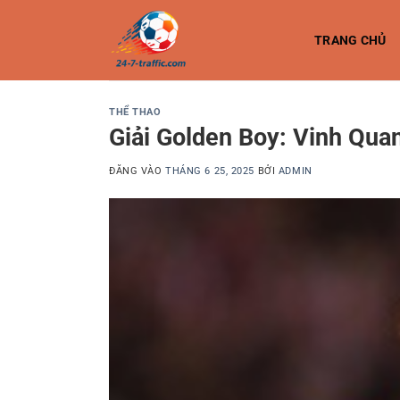
Bỏ
qua
TRANG CHỦ
nội
dung
THỂ THAO
Giải Golden Boy: Vinh Qua
ĐĂNG VÀO
THÁNG 6 25, 2025
BỞI
ADMIN