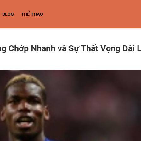
BLOG
THỂ THAO
ng Chớp Nhanh và Sự Thất Vọng Dài 