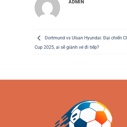
ADMIN
Dortmund vs Ulsan Hyundai: Đại chiến C
Cup 2025, ai sẽ giành vé đi tiếp?