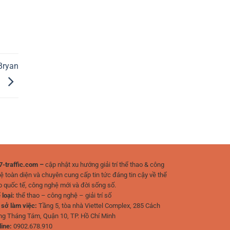
Bryan
o
7-traffic.com –
cập nhật xu hướng giải trí thể thao & công
ệ toàn diện và chuyên cung cấp tin tức đáng tin cậy về thể
o quốc tế, công nghệ mới và đời sống số.
 loại:
thể thao – công nghệ – giải trí số
 sở làm việc:
Tầng 5, tòa nhà Viettel Complex, 285 Cách
g Tháng Tám, Quận 10, TP. Hồ Chí Minh
line:
0902.678.910