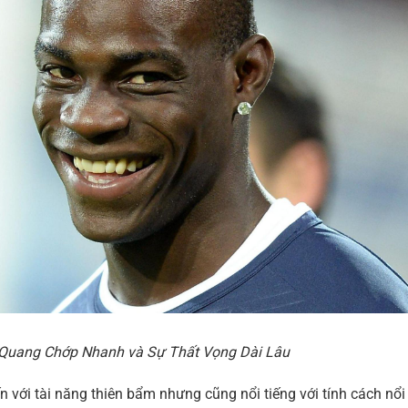
h Quang Chớp Nhanh và Sự Thất Vọng Dài Lâu
n với tài năng thiên bẩm nhưng cũng nổi tiếng với tính cách nổi