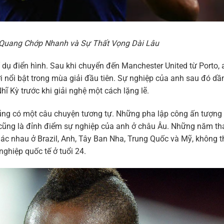
h Quang Chớp Nhanh và Sự Thất Vọng Dài Lâu
 dụ điển hình. Sau khi chuyển đến Manchester United từ Porto,
i nổi bật trong mùa giải đầu tiên. Sự nghiệp của anh sau đó dầ
hĩ Kỳ trước khi giải nghệ một cách lặng lẽ.
ũng có một câu chuyện tương tự. Những pha lập công ấn tượng 
 cũng là đỉnh điểm sự nghiệp của anh ở châu Âu. Những năm t
hác nhau ở Brazil, Anh, Tây Ban Nha, Trung Quốc và Mỹ, không t
nghiệp quốc tế ở tuổi 24.