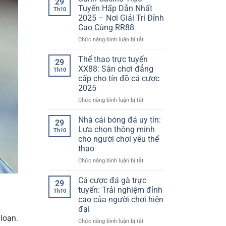
29
hàng
bóng
Tuyến Hấp Dẫn Nhất
Th10
đầu
đá
2025 – Nơi Giải Trí Đỉnh
của
uy
Cao Cùng RR88
người
tín
chơi
hàng
ở
Chức năng bình luận bị tắt
hiện
đầu
Sảnh
đại
Châu
Casino
Thể thao trực tuyến
29
Á:
Trực
XX88: Sân chơi đẳng
Th10
Sự
Tuyến
cấp cho tín đồ cá cược
lựa
Hấp
2025
chọn
Dẫn
thông
Nhất
ở
Chức năng bình luận bị tắt
minh
2025
Thể
cho
–
thao
Nhà cái bóng đá uy tín:
29
người
Nơi
trực
Lựa chọn thông minh
Th10
chơi
Giải
tuyến
cho người chơi yêu thể
hiện
Trí
XX88:
thao
đại
Đỉnh
Sân
Cao
chơi
ở
Chức năng bình luận bị tắt
Cùng
đẳng
Nhà
RR88
cấp
cái
Cá cược đá gà trực
29
cho
bóng
tuyến: Trải nghiệm đỉnh
Th10
tín
đá
cao của người chơi hiện
đồ
uy
đại
cá
tín:
 loạn.
cược
Lựa
ở
Chức năng bình luận bị tắt