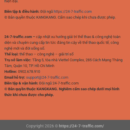
hiện đại.
Biên tập & điều hành:
Đội ngũ
https://24-7-traffic.com
© Bản quyền thuộc KANGKANG. Cấm sao chép khi chưa được phép.
24-7-traffic.com –
cập nhật xu hướng giải trí thể thao & công nghệ toàn
diện và chuyên cung cấp tin tức đáng tin cậy về thể thao quốc tế, công
nghệ mới và đời sống số.
Thể loại:
thể thao – công nghệ – giải trí số
Trụ sở làm việc:
Tầng 5, tòa nhà Viettel Complex, 285 Cách Mạng Tháng
Tám, Quận 10, TP. Hồ Chí Minh
Hotline:
0902.678.910
Email hỗ trợ:
support@24-7-traffic.com
Biên tập & vận hành:
Đội ngũ 24-7-traffic.com
© Bản quyền thuộc KANGKANG. Nghiêm cấm sao chép dưới mọi hình
thức khi chưa được cho phép.
Copyright 2026 ©
https://24-7-traffic.com/