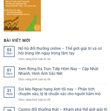
BÀI VIẾT MỚI
Nổ hũ đổi thưởng online – Thế giới giải trí và cơ
03
hội trúng lớn ngay trong tầm tay
Th11
ở
Chức năng bình luận bị tắt
Nổ
hũ
Xem Bóng Đá Trực Tiếp Hôm Nay – Cập Nhật
01
đổi
Nhanh, Hình Ảnh Sắc Nét
Th11
thưởng
ở
Chức năng bình luận bị tắt
online
Xem
–
Bóng
Soi kèo Ngoại hạng Anh tối nay – Phân tích
Thế
31
Đá
giới
chuyên sâu, tỷ lệ chuẩn xác cho người hâm mộ
Th10
Trực
giải
ở
Chức năng bình luận bị tắt
Tiếp
trí
Soi
Hôm
và
kèo
Casino đổi thưởng thật – Khám phá thế giới giải trí
Nay
cơ
30