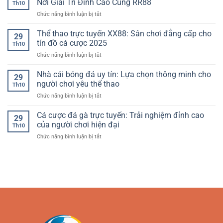
Nơi Giải Trí Đỉnh Cao Cùng RR88
cá
cho
Th10
đá
chọn
cược
người
ở
Chức năng bình luận bị tắt
uy
hàng
chơi
Sảnh
tín
đầu
Việt
Casino
Thể thao trực tuyến XX88: Sân chơi đẳng cấp cho
hàng
của
29
Trực
đầu
tín đồ cá cược 2025
người
Th10
Tuyến
Châu
chơi
ở
Chức năng bình luận bị tắt
Hấp
Á:
hiện
Thể
Dẫn
Sự
đại
thao
Nhà cái bóng đá uy tín: Lựa chọn thông minh cho
Nhất
lựa
29
trực
2025
người chơi yêu thể thao
chọn
Th10
tuyến
–
thông
ở
Chức năng bình luận bị tắt
XX88:
Nơi
minh
Nhà
Sân
Giải
cho
cái
Cá cược đá gà trực tuyến: Trải nghiệm đỉnh cao
chơi
Trí
29
người
bóng
đẳng
của người chơi hiện đại
Đỉnh
chơi
Th10
đá
cấp
Cao
hiện
ở
Chức năng bình luận bị tắt
uy
cho
Cùng
đại
Cá
tín:
tín
RR88
cược
Lựa
đồ
đá
chọn
cá
gà
thông
cược
trực
minh
2025
tuyến:
cho
Trải
người
nghiệm
chơi
đỉnh
yêu
cao
thể