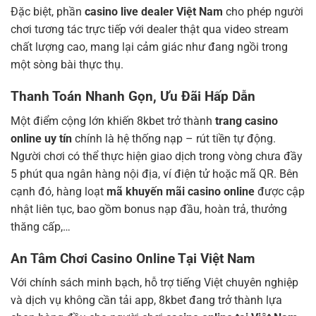
Đặc biệt, phần
casino live dealer Việt Nam
cho phép người
chơi tương tác trực tiếp với dealer thật qua video stream
chất lượng cao, mang lại cảm giác như đang ngồi trong
một sòng bài thực thụ.
Thanh Toán Nhanh Gọn, Ưu Đãi Hấp Dẫn
Một điểm cộng lớn khiến 8kbet trở thành
trang casino
online uy tín
chính là hệ thống nạp – rút tiền tự động.
Người chơi có thể thực hiện giao dịch trong vòng chưa đầy
5 phút qua ngân hàng nội địa, ví điện tử hoặc mã QR. Bên
cạnh đó, hàng loạt
mã khuyến mãi casino online
được cập
nhật liên tục, bao gồm bonus nạp đầu, hoàn trả, thưởng
thăng cấp,…
An Tâm Chơi Casino Online Tại Việt Nam
Với chính sách minh bạch, hỗ trợ tiếng Việt chuyên nghiệp
và dịch vụ không cần tải app, 8kbet đang trở thành lựa