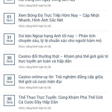
Th11
ở
Chức năng bình luận bị tắt
Nổ
hũ
Xem Bóng Đá Trực Tiếp Hôm Nay – Cập Nhật
01
đổi
Nhanh, Hình Ảnh Sắc Nét
Th11
thưởng
ở
Chức năng bình luận bị tắt
online
Xem
–
Bóng
Soi kèo Ngoại hạng Anh tối nay – Phân tích
Thế
31
Đá
giới
chuyên sâu, tỷ lệ chuẩn xác cho người hâm mộ
Th10
Trực
giải
ở
Chức năng bình luận bị tắt
Tiếp
trí
Soi
Hôm
và
kèo
Casino đổi thưởng thật – Khám phá thế giới giải trí
Nay
cơ
30
Ngoại
–
trực tuyến an toàn và hấp dẫn
hội
Th10
hạng
Cập
trúng
ở
Chức năng bình luận bị tắt
Anh
Nhật
lớn
Casino
tối
Nhanh,
ngay
đổi
Casino online uy tín: Trải nghiệm đẳng cấp giữa
nay
Hình
30
trong
thưởng
–
thế giới cá cược hiện đại
Ảnh
tầm
Th10
thật
Phân
Sắc
tay
ở
Chức năng bình luận bị tắt
–
tích
Nét
Casino
Khám
chuyên
online
Thể Thao Trực Tuyến: Cùng Khám Phá Thế Giới
phá
sâu,
30
uy
thế
Cá Cược Đầy Hấp Dẫn
tỷ
Th10
tín:
giới
lệ
ở
Chức năng bình luận bị tắt
Trải
giải
chuẩn