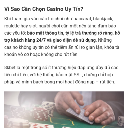
Vì Sao Cần Chọn Casino Uy Tín?
Khi tham gia vào các trò chơi như baccarat, blackjack,
roulette hay slot, người chơi cần một nền tảng đảm bảo
các yếu tố:
bảo mật thông tin, tỷ lệ trả thưởng rõ ràng, hỗ
trợ khách hàng 24/7 và giao diện dễ sử dụng
. Những
casino không uy tín có thể tiềm ẩn rủi ro gian lận, khóa tài
khoản vô cớ hoặc không cho rút tiền.
8kbet là một trong số ít thương hiệu đáp ứng đầy đủ các
tiêu chí trên, với hệ thống bảo mật SSL, chứng chỉ hợp
pháp và minh bạch trong mọi hoạt động nạp – rút tiền.