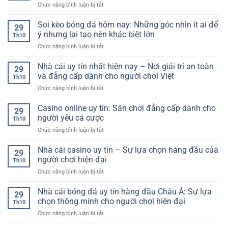
lệ
ở
Chức năng bình luận bị tắt
Trải
giải
chuẩn
Thể
nghiệm
trí
xác
Thao
Soi kèo bóng đá hôm nay: Những góc nhìn ít ai để
đẳng
trực
29
cho
Trực
cấp
ý nhưng lại tạo nên khác biệt lớn
tuyến
người
Th10
Tuyến:
giữa
an
hâm
ở
Chức năng bình luận bị tắt
Cùng
thế
toàn
mộ
Soi
Khám
giới
và
kèo
Nhà cái uy tín nhất hiện nay – Nơi giải trí an toàn
Phá
cá
29
hấp
bóng
Thế
và đẳng cấp dành cho người chơi Việt
cược
dẫn
Th10
đá
Giới
hiện
ở
Chức năng bình luận bị tắt
hôm
Cá
đại
Nhà
nay:
Cược
cái
Casino online uy tín: Sân chơi đẳng cấp dành cho
Những
Đầy
29
uy
góc
người yêu cá cược
Hấp
Th10
tín
nhìn
Dẫn
ở
Chức năng bình luận bị tắt
nhất
ít
Casino
hiện
ai
online
Nhà cái casino uy tín – Sự lựa chọn hàng đầu của
nay
để
29
uy
–
người chơi hiện đại
ý
Th10
tín:
Nơi
nhưng
ở
Chức năng bình luận bị tắt
Sân
giải
lại
Nhà
chơi
trí
tạo
cái
Nhà cái bóng đá uy tín hàng đầu Châu Á: Sự lựa
đẳng
an
29
nên
casino
cấp
chọn thông minh cho người chơi hiện đại
toàn
khác
Th10
uy
dành
và
biệt
ở
Chức năng bình luận bị tắt
tín
cho
đẳng
lớn
Nhà
–
người
cấp