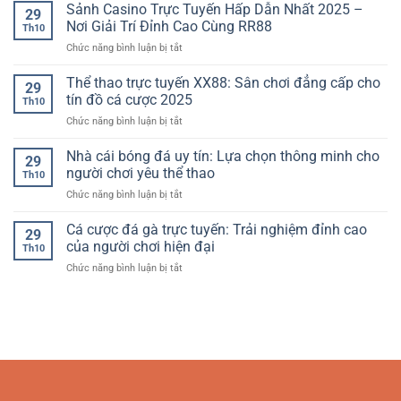
cái
Sảnh Casino Trực Tuyến Hấp Dẫn Nhất 2025 –
Sự
yêu
29
dành
bóng
lựa
Nơi Giải Trí Đỉnh Cao Cùng RR88
cá
cho
Th10
đá
chọn
cược
người
ở
Chức năng bình luận bị tắt
uy
hàng
chơi
Sảnh
tín
đầu
Việt
Casino
Thể thao trực tuyến XX88: Sân chơi đẳng cấp cho
hàng
của
29
Trực
đầu
tín đồ cá cược 2025
người
Th10
Tuyến
Châu
chơi
ở
Chức năng bình luận bị tắt
Hấp
Á:
hiện
Thể
Dẫn
Sự
đại
thao
Nhà cái bóng đá uy tín: Lựa chọn thông minh cho
Nhất
lựa
29
trực
2025
người chơi yêu thể thao
chọn
Th10
tuyến
–
thông
ở
Chức năng bình luận bị tắt
XX88:
Nơi
minh
Nhà
Sân
Giải
cho
cái
Cá cược đá gà trực tuyến: Trải nghiệm đỉnh cao
chơi
Trí
29
người
bóng
đẳng
của người chơi hiện đại
Đỉnh
chơi
Th10
đá
cấp
Cao
hiện
ở
Chức năng bình luận bị tắt
uy
cho
Cùng
đại
Cá
tín:
tín
RR88
cược
Lựa
đồ
đá
chọn
cá
gà
thông
cược
trực
minh
2025
tuyến:
cho
Trải
người
nghiệm
chơi