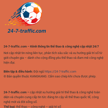
đỉnh
yêu
cao
thể
của
thao
người
chơi
hiện
đại
24-7-traffic.com – Kênh thông tin thể thao & công nghệ cập nhật 24/7
Nơi cập nhật tin nóng liên tục, phân tích sâu sắc và xu hướng giải trí số từ
giới chuyên gia – dành cho cộng đồng yêu thể thao và đam mê công nghệ
hiện đại.
Biên tập & điều hành:
Đội ngũ
https://24-7-traffic.com
© Bản quyền thuộc KANGKANG. Cấm sao chép khi chưa được phép.
24-7-traffic.com –
cập nhật xu hướng giải trí thể thao & công nghệ toàn
diện và chuyên cung cấp tin tức đáng tin cậy về thể thao quốc tế, công
nghệ mới và đời sống số.
Thể loại:
thể thao – công nghệ – giải trí số