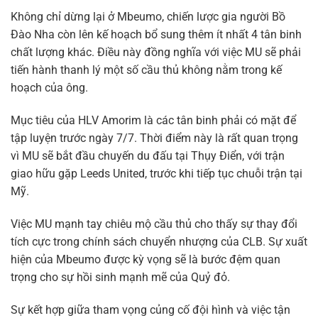
Không chỉ dừng lại ở Mbeumo, chiến lược gia người Bồ
Đào Nha còn lên kế hoạch bổ sung thêm ít nhất 4 tân binh
chất lượng khác. Điều này đồng nghĩa với việc MU sẽ phải
tiến hành thanh lý một số cầu thủ không nằm trong kế
hoạch của ông.
Mục tiêu của HLV Amorim là các tân binh phải có mặt để
tập luyện trước ngày 7/7. Thời điểm này là rất quan trọng
vì MU sẽ bắt đầu chuyến du đấu tại Thụy Điển, với trận
giao hữu gặp Leeds United, trước khi tiếp tục chuỗi trận tại
Mỹ.
Việc MU mạnh tay chiêu mộ cầu thủ cho thấy sự thay đổi
tích cực trong chính sách chuyển nhượng của CLB. Sự xuất
hiện của Mbeumo được kỳ vọng sẽ là bước đệm quan
trọng cho sự hồi sinh mạnh mẽ của Quỷ đỏ.
Sự kết hợp giữa tham vọng củng cố đội hình và việc tận