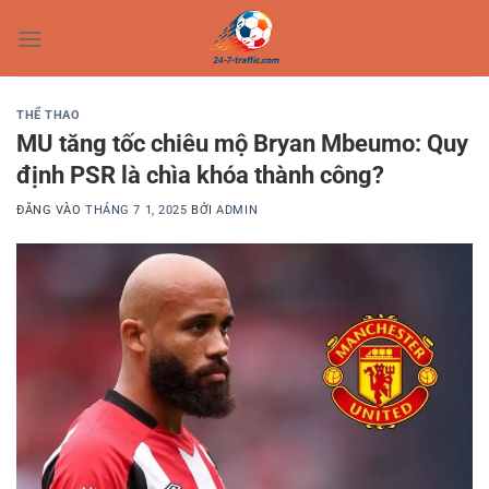
Bỏ
qua
nội
dung
THỂ THAO
MU tăng tốc chiêu mộ Bryan Mbeumo: Quy
định PSR là chìa khóa thành công?
ĐĂNG VÀO
THÁNG 7 1, 2025
BỞI
ADMIN