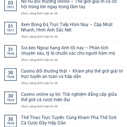
Nổ hũ đổi thưởng online – Thế giới giải trí và cơ
03
hội trúng lớn ngay trong tầm tay
Th11
ở
Chức năng bình luận bị tắt
Nổ
hũ
Xem Bóng Đá Trực Tiếp Hôm Nay – Cập Nhật
01
đổi
Nhanh, Hình Ảnh Sắc Nét
Th11
thưởng
ở
Chức năng bình luận bị tắt
online
Xem
–
Bóng
Soi kèo Ngoại hạng Anh tối nay – Phân tích
Thế
31
Đá
giới
chuyên sâu, tỷ lệ chuẩn xác cho người hâm mộ
Th10
Trực
giải
ở
Chức năng bình luận bị tắt
Tiếp
trí
Soi
Hôm
và
kèo
Casino đổi thưởng thật – Khám phá thế giới giải trí
Nay
cơ
30
Ngoại
–
trực tuyến an toàn và hấp dẫn
hội
Th10
hạng
Cập
trúng
ở
Chức năng bình luận bị tắt
Anh
Nhật
lớn
Casino
tối
Nhanh,
ngay
đổi
Casino online uy tín: Trải nghiệm đẳng cấp giữa
nay
Hình
30
trong
thưởng
–
thế giới cá cược hiện đại
Ảnh
tầm
Th10
thật
Phân
Sắc
tay
ở
Chức năng bình luận bị tắt
–
tích
Nét
Casino
Khám
chuyên
online
Thể Thao Trực Tuyến: Cùng Khám Phá Thế Giới
phá
sâu,
30
uy
thế
Cá Cược Đầy Hấp Dẫn
tỷ
Th10
tín:
giới