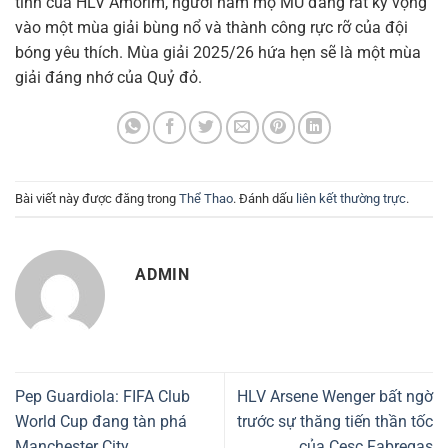
tình của HLV Amorim, người hâm mộ MU đang rất kỳ vọng
vào một mùa giải bùng nổ và thành công rực rỡ của đội
bóng yêu thích. Mùa giải 2025/26 hứa hẹn sẽ là một mùa
giải đáng nhớ của Quỷ đỏ.
Bài viết này được đăng trong
Thể Thao
. Đánh dấu
liên kết thường trực
.
ADMIN
Pep Guardiola: FIFA Club
HLV Arsene Wenger bất ngờ
World Cup đang tàn phá
trước sự thăng tiến thần tốc
Manchester City
của Cesc Fabregas