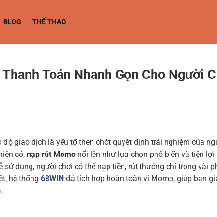
BLOG
THỂ THAO
 Thanh Toán Nhanh Gọn Cho Người C
c độ giao dịch là yếu tố then chốt quyết định trải nghiệm của ng
hiện có,
nạp rút Momo
nổi lên như lựa chọn phổ biến và tiện lợi
ễ sử dụng, người chơi có thể nạp tiền, rút thưởng chỉ trong vài p
ệt, hệ thống
68WIN
đã tích hợp hoàn toàn ví Momo, giúp bạn gi
.