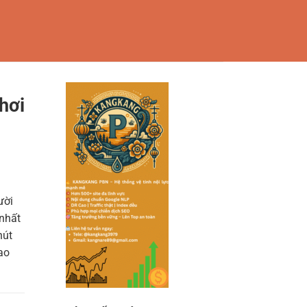
hơi
ười
 nhất
hút
ao