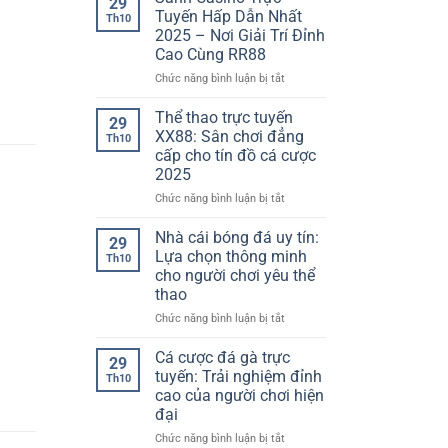
29
hàng
bóng
Tuyến Hấp Dẫn Nhất
Th10
đầu
đá
2025 – Nơi Giải Trí Đỉnh
của
uy
Cao Cùng RR88
người
tín
chơi
hàng
ở
Chức năng bình luận bị tắt
hiện
đầu
Sảnh
đại
Châu
Casino
Thể thao trực tuyến
29
Á:
Trực
XX88: Sân chơi đẳng
Th10
Sự
Tuyến
cấp cho tín đồ cá cược
lựa
Hấp
2025
chọn
Dẫn
thông
Nhất
ở
Chức năng bình luận bị tắt
minh
2025
Thể
cho
–
thao
Nhà cái bóng đá uy tín:
29
người
Nơi
trực
Lựa chọn thông minh
Th10
chơi
Giải
tuyến
cho người chơi yêu thể
hiện
Trí
XX88:
thao
đại
Đỉnh
Sân
Cao
chơi
ở
Chức năng bình luận bị tắt
Cùng
đẳng
Nhà
RR88
cấp
cái
Cá cược đá gà trực
29
cho
bóng
tuyến: Trải nghiệm đỉnh
Th10
tín
đá
cao của người chơi hiện
đồ
uy
đại
cá
tín:
cược
Lựa
ở
Chức năng bình luận bị tắt