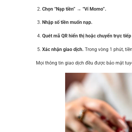
Chọn “Nạp tiền” → “Ví Momo”.
Nhập số tiền muốn nạp.
Quét mã QR hiển thị hoặc chuyển trực tiế
Xác nhận giao dịch.
Trong vòng 1 phút, tiề
Mọi thông tin giao dịch đều được bảo mật tuyệ