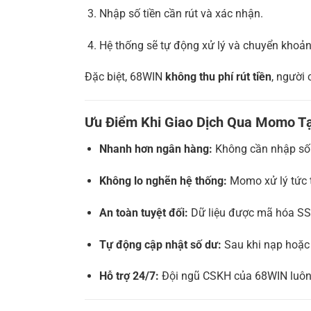
Nhập số tiền cần rút và xác nhận.
Hệ thống sẽ tự động xử lý và chuyển khoả
Đặc biệt, 68WIN
không thu phí rút tiền
, người 
Ưu Điểm Khi Giao Dịch Qua Momo T
Nhanh hơn ngân hàng:
Không cần nhập số 
Không lo nghẽn hệ thống:
Momo xử lý tức th
An toàn tuyệt đối:
Dữ liệu được mã hóa SSL
Tự động cập nhật số dư:
Sau khi nạp hoặc r
Hỗ trợ 24/7:
Đội ngũ CSKH của 68WIN luôn s