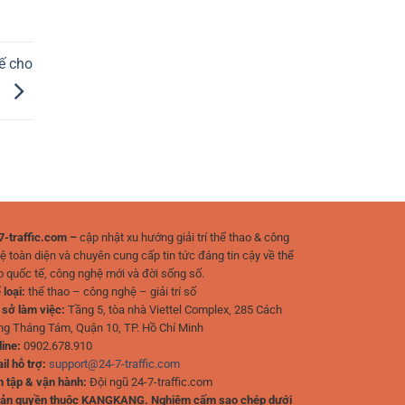
ế cho
t
7-traffic.com –
cập nhật xu hướng giải trí thể thao & công
ệ toàn diện và chuyên cung cấp tin tức đáng tin cậy về thể
o quốc tế, công nghệ mới và đời sống số.
 loại:
thể thao – công nghệ – giải trí số
 sở làm việc:
Tầng 5, tòa nhà Viettel Complex, 285 Cách
g Tháng Tám, Quận 10, TP. Hồ Chí Minh
line:
0902.678.910
il hỗ trợ:
support@24-7-traffic.com
n tập & vận hành:
Đội ngũ 24-7-traffic.com
ản quyền thuộc KANGKANG. Nghiêm cấm sao chép dưới