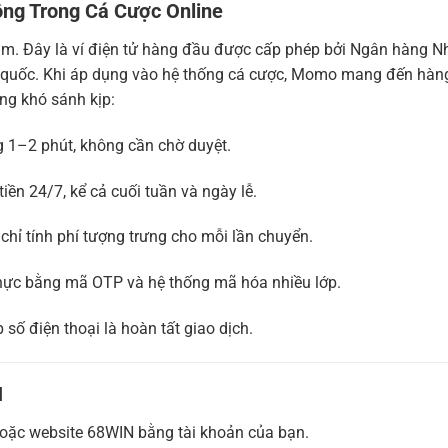
ng Trong Cá Cược Online
am. Đây là ví điện tử hàng đầu được cấp phép bởi Ngân hàng N
àn quốc. Khi áp dụng vào hệ thống cá cược, Momo mang đến hàng
ống khó sánh kịp:
g 1–2 phút, không cần chờ duyệt.
tiền 24/7, kể cả cuối tuần và ngày lễ.
hỉ tính phí tượng trưng cho mỗi lần chuyển.
hực bằng mã OTP và hệ thống mã hóa nhiều lớp.
ố điện thoại là hoàn tất giao dịch.
N
oặc website 68WIN bằng tài khoản của bạn.