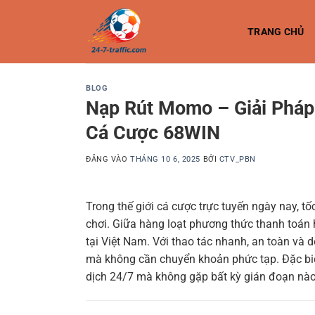
Bỏ
qua
TRANG CHỦ
nội
dung
BLOG
Nạp Rút Momo – Giải Pháp
Cá Cược 68WIN
ĐĂNG VÀO
THÁNG 10 6, 2025
BỞI
CTV_PBN
Trong thế giới cá cược trực tuyến ngày nay, tố
chơi. Giữa hàng loạt phương thức thanh toán 
tại Việt Nam. Với thao tác nhanh, an toàn và d
mà không cần chuyển khoản phức tạp. Đặc bi
dịch 24/7 mà không gặp bất kỳ gián đoạn nào