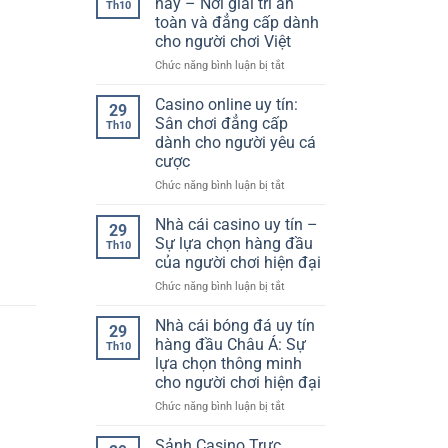
nay – Nơi giải trí an
Th10
Cược
đá
toàn và đẳng cấp dành
Đầy
hôm
cho người chơi Việt
Hấp
nay:
Dẫn
Những
ở
Chức năng bình luận bị tắt
góc
Nhà
nhìn
cái
Casino online uy tín:
29
ít
uy
Sân chơi đẳng cấp
Th10
ai
tín
dành cho người yêu cá
để
nhất
cược
ý
hiện
nhưng
nay
ở
Chức năng bình luận bị tắt
lại
–
Casino
tạo
Nơi
online
Nhà cái casino uy tín –
29
nên
giải
uy
Sự lựa chọn hàng đầu
Th10
khác
trí
tín:
của người chơi hiện đại
biệt
an
Sân
lớn
toàn
ở
Chức năng bình luận bị tắt
chơi
và
Nhà
đẳng
đẳng
cái
cấp
Nhà cái bóng đá uy tín
29
cấp
casino
dành
hàng đầu Châu Á: Sự
Th10
dành
uy
cho
lựa chọn thông minh
cho
tín
người
cho người chơi hiện đại
người
–
yêu
chơi
Sự
cá
ở
Chức năng bình luận bị tắt
Việt
lựa
cược
Nhà
chọn
cái
Sảnh Casino Trực