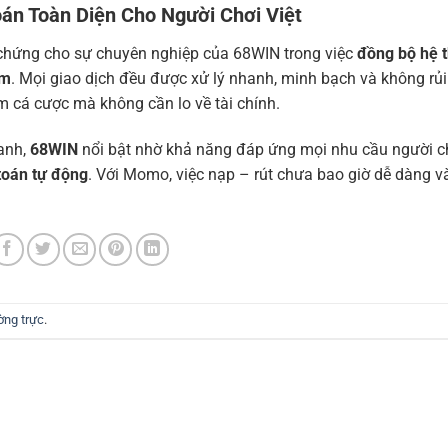
án Toàn Diện Cho Người Chơi Việt
chứng cho sự chuyên nghiệp của 68WIN trong việc
đồng bộ hệ 
am
. Mọi giao dịch đều được xử lý nhanh, minh bạch và không rủi
m cá cược mà không cần lo về tài chính.
ranh,
68WIN
nổi bật nhờ khả năng đáp ứng mọi nhu cầu người c
toán tự động
. Với Momo, việc nạp – rút chưa bao giờ dễ dàng v
ờng trực
.