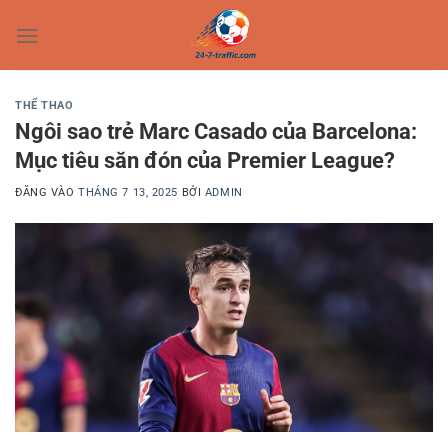
Bỏ
qua
nội
dung
THỂ THAO
Ngôi sao trẻ Marc Casado của Barcelona:
Mục tiêu săn đón của Premier League?
ĐĂNG VÀO
THÁNG 7 13, 2025
BỞI
ADMIN