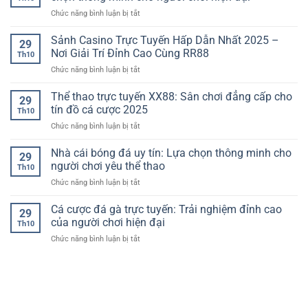
uy
dành
và
biệt
ở
Chức năng bình luận bị tắt
tín
cho
đẳng
lớn
Nhà
–
người
cấp
cái
Sảnh Casino Trực Tuyến Hấp Dẫn Nhất 2025 –
Sự
yêu
29
dành
bóng
lựa
Nơi Giải Trí Đỉnh Cao Cùng RR88
cá
cho
Th10
đá
chọn
cược
người
ở
Chức năng bình luận bị tắt
uy
hàng
chơi
Sảnh
tín
đầu
Việt
Casino
Thể thao trực tuyến XX88: Sân chơi đẳng cấp cho
hàng
của
29
Trực
đầu
tín đồ cá cược 2025
người
Th10
Tuyến
Châu
chơi
ở
Chức năng bình luận bị tắt
Hấp
Á:
hiện
Thể
Dẫn
Sự
đại
thao
Nhà cái bóng đá uy tín: Lựa chọn thông minh cho
Nhất
lựa
29
trực
2025
người chơi yêu thể thao
chọn
Th10
tuyến
–
thông
ở
Chức năng bình luận bị tắt
XX88:
Nơi
minh
Nhà
Sân
Giải
cho
cái
Cá cược đá gà trực tuyến: Trải nghiệm đỉnh cao
chơi
Trí
29
người
bóng
đẳng
của người chơi hiện đại
Đỉnh
chơi
Th10
đá
cấp
Cao
hiện
ở
Chức năng bình luận bị tắt
uy
cho
Cùng
đại
Cá
tín:
tín
RR88
cược
Lựa
đồ
đá
chọn
cá
gà
thông
cược
trực
minh
2025