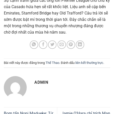
Sự cạnh tranh giữa các ông lớn Premier League cho chữ ký
của Casado hứa hẹn sẽ rất khốc liệt. Liệu anh sẽ cập bến
Emirates, Stamford Bridge hay Old Trafford? Câu trả lời sẽ
sớm được bật mí trong thời gian tới. Đây chắc chắn sẽ là
một trong những thương vụ chuyển nhượng đáng được
chờ đợi nhất của mùa hè năm sau.
Bài viết này được đăng trong
Thể Thao
. Đánh dấu
liên kết thường trực
.
ADMIN
Bom tấn Noni Madueke: Từ
Jamie O’Hara chỉ trích Man