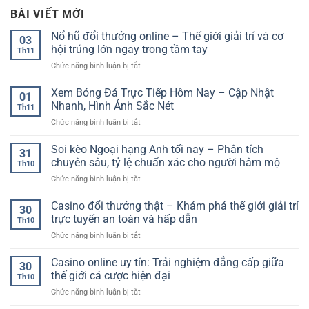
BÀI VIẾT MỚI
Nổ hũ đổi thưởng online – Thế giới giải trí và cơ
03
hội trúng lớn ngay trong tầm tay
Th11
ở
Chức năng bình luận bị tắt
Nổ
hũ
Xem Bóng Đá Trực Tiếp Hôm Nay – Cập Nhật
01
đổi
Nhanh, Hình Ảnh Sắc Nét
Th11
thưởng
ở
Chức năng bình luận bị tắt
online
Xem
–
Bóng
Soi kèo Ngoại hạng Anh tối nay – Phân tích
Thế
31
Đá
giới
chuyên sâu, tỷ lệ chuẩn xác cho người hâm mộ
Th10
Trực
giải
ở
Chức năng bình luận bị tắt
Tiếp
trí
Soi
Hôm
và
kèo
Casino đổi thưởng thật – Khám phá thế giới giải trí
Nay
cơ
30
Ngoại
–
trực tuyến an toàn và hấp dẫn
hội
Th10
hạng
Cập
trúng
ở
Chức năng bình luận bị tắt
Anh
Nhật
lớn
Casino
tối
Nhanh,
ngay
đổi
Casino online uy tín: Trải nghiệm đẳng cấp giữa
nay
Hình
30
trong
thưởng
–
thế giới cá cược hiện đại
Ảnh
tầm
Th10
thật
Phân
Sắc
tay
ở
Chức năng bình luận bị tắt
–
tích
Nét
Casino
Khám
chuyên