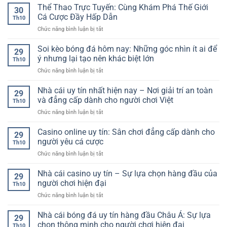
online
Thể Thao Trực Tuyến: Cùng Khám Phá Thế Giới
phá
sâu,
30
uy
thế
Cá Cược Đầy Hấp Dẫn
tỷ
Th10
tín:
giới
lệ
ở
Chức năng bình luận bị tắt
Trải
giải
chuẩn
Thể
nghiệm
trí
xác
Thao
Soi kèo bóng đá hôm nay: Những góc nhìn ít ai để
đẳng
trực
29
cho
Trực
cấp
ý nhưng lại tạo nên khác biệt lớn
tuyến
người
Th10
Tuyến:
giữa
an
hâm
ở
Chức năng bình luận bị tắt
Cùng
thế
toàn
mộ
Soi
Khám
giới
và
kèo
Nhà cái uy tín nhất hiện nay – Nơi giải trí an toàn
Phá
cá
29
hấp
bóng
Thế
và đẳng cấp dành cho người chơi Việt
cược
dẫn
Th10
đá
Giới
hiện
ở
Chức năng bình luận bị tắt
hôm
Cá
đại
Nhà
nay:
Cược
cái
Casino online uy tín: Sân chơi đẳng cấp dành cho
Những
Đầy
29
uy
góc
người yêu cá cược
Hấp
Th10
tín
nhìn
Dẫn
ở
Chức năng bình luận bị tắt
nhất
ít
Casino
hiện
ai
online
Nhà cái casino uy tín – Sự lựa chọn hàng đầu của
nay
để
29
uy
–
người chơi hiện đại
ý
Th10
tín:
Nơi
nhưng
ở
Chức năng bình luận bị tắt
Sân
giải
lại
Nhà
chơi
trí
tạo
cái
Nhà cái bóng đá uy tín hàng đầu Châu Á: Sự lựa
đẳng
an
29
nên
casino
cấp
chọn thông minh cho người chơi hiện đại
toàn
khác
Th10