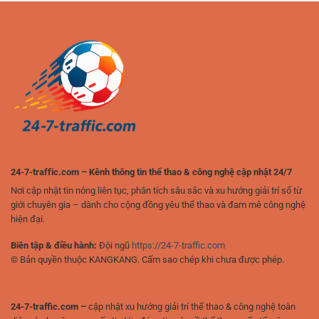
tuyến:
cho
Trải
người
nghiệm
chơi
đỉnh
yêu
cao
thể
của
thao
người
chơi
hiện
đại
24-7-traffic.com – Kênh thông tin thể thao & công nghệ cập nhật 24/7
Nơi cập nhật tin nóng liên tục, phân tích sâu sắc và xu hướng giải trí số từ
giới chuyên gia – dành cho cộng đồng yêu thể thao và đam mê công nghệ
hiện đại.
Biên tập & điều hành:
Đội ngũ
https://24-7-traffic.com
© Bản quyền thuộc KANGKANG. Cấm sao chép khi chưa được phép.
24-7-traffic.com –
cập nhật xu hướng giải trí thể thao & công nghệ toàn