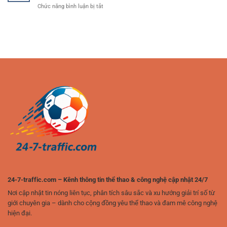
cấp
Cao
hiện
ở
Chức năng bình luận bị tắt
uy
cho
Cùng
đại
Cá
tín:
tín
RR88
cược
Lựa
đồ
đá
chọn
cá
gà
thông
cược
trực
minh
2025
tuyến:
cho
Trải
người
nghiệm
chơi
đỉnh
yêu
cao
thể
của
thao
người
chơi
hiện
đại
24-7-traffic.com – Kênh thông tin thể thao & công nghệ cập nhật 24/7
Nơi cập nhật tin nóng liên tục, phân tích sâu sắc và xu hướng giải trí số từ
giới chuyên gia – dành cho cộng đồng yêu thể thao và đam mê công nghệ
hiện đại.