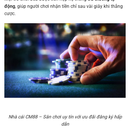
động
, giúp người chơi nhận tiền chỉ sau vài giây khi thắng
cược.
Nhà cái CM88 – Sân chơi uy tín với ưu đãi đăng ký hấp
dẫn