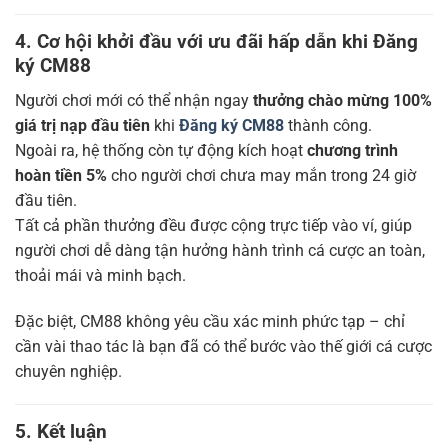
4. Cơ hội khởi đầu với ưu đãi hấp dẫn khi Đăng
ký CM88
Người chơi mới có thể nhận ngay
thưởng chào mừng 100%
giá trị nạp đầu tiên
khi
Đăng ký CM88
thành công.
Ngoài ra, hệ thống còn tự động kích hoạt
chương trình
hoàn tiền 5%
cho người chơi chưa may mắn trong 24 giờ
đầu tiên.
Tất cả phần thưởng đều được cộng trực tiếp vào ví, giúp
người chơi dễ dàng tận hưởng hành trình cá cược an toàn,
thoải mái và minh bạch.
Đặc biệt, CM88 không yêu cầu xác minh phức tạp – chỉ
cần vài thao tác là bạn đã có thể bước vào thế giới cá cược
chuyên nghiệp.
5. Kết luận