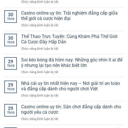
ở
Chức năng bình luận bị tắt
Anh
Nhật
lớn
Casino
tối
Nhanh,
ngay
đổi
Casino online uy tín: Trải nghiệm đẳng cấp giữa
nay
Hình
30
trong
thưởng
–
thế giới cá cược hiện đại
Ảnh
tầm
Th10
thật
Phân
Sắc
tay
ở
Chức năng bình luận bị tắt
–
tích
Nét
Casino
Khám
chuyên
online
Thể Thao Trực Tuyến: Cùng Khám Phá Thế Giới
phá
sâu,
30
uy
thế
Cá Cược Đầy Hấp Dẫn
tỷ
Th10
tín:
giới
lệ
ở
Chức năng bình luận bị tắt
Trải
giải
chuẩn
Thể
nghiệm
trí
xác
Thao
Soi kèo bóng đá hôm nay: Những góc nhìn ít ai để
đẳng
trực
29
cho
Trực
cấp
ý nhưng lại tạo nên khác biệt lớn
tuyến
người
Th10
Tuyến:
giữa
an
hâm
ở
Chức năng bình luận bị tắt
Cùng
thế
toàn
mộ
Soi
Khám
giới
và
kèo
Nhà cái uy tín nhất hiện nay – Nơi giải trí an toàn
Phá
cá
29
hấp
bóng
Thế
và đẳng cấp dành cho người chơi Việt
cược
dẫn
Th10
đá
Giới
hiện
ở
Chức năng bình luận bị tắt
hôm
Cá
đại
Nhà
nay:
Cược
cái
Casino online uy tín: Sân chơi đẳng cấp dành cho
Những
Đầy
29
uy
góc
người yêu cá cược
Hấp
Th10
tín
nhìn
Dẫn
ở
Chức năng bình luận bị tắt
nhất
ít
Casino
hiện
ai