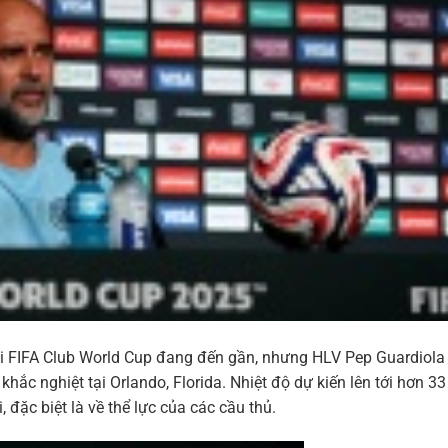
i FIFA Club World Cup đang đến gần, nhưng HLV Pep Guardiola 
t khắc nghiệt tại Orlando, Florida. Nhiệt độ dự kiến lên tới hơn 3
 đặc biệt là về thể lực của các cầu thủ.