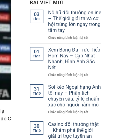
BÀI VIẾT MỚI
Nổ hũ đổi thưởng online
03
– Thế giới giải trí và cơ
Th11
hội trúng lớn ngay trong
tầm tay
ở
Chức năng bình luận bị tắt
Nổ
hũ
Xem Bóng Đá Trực Tiếp
01
đổi
Hôm Nay – Cập Nhật
Th11
thưởng
Nhanh, Hình Ảnh Sắc
online
Nét
–
Thế
ở
Chức năng bình luận bị tắt
giới
Xem
giải
Bóng
Soi kèo Ngoại hạng Anh
31
trí
Đá
tối nay – Phân tích
Th10
và
Trực
chuyên sâu, tỷ lệ chuẩn
cơ
Tiếp
xác cho người hâm mộ
hội
Hôm
lại
trúng
Nay
ở
Chức năng bình luận bị tắt
lớn
–
Soi
3 độ C
ngay
Cập
kèo
Casino đổi thưởng thật
30
trong
Nhật
Ngoại
– Khám phá thế giới
Th10
tầm
Nhanh,
hạng
giải trí trực tuyến an
tay
Hình
Anh