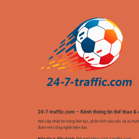
24-7-traffic.com – Kênh thông tin thể thao &
Nơi cập nhật tin nóng liên tục, phân tích sâu sắc và xu hư
đam mê công nghệ hiện đại.
Biên tập & điều hành:
Đội ngũ
https://24-7-traffic.com