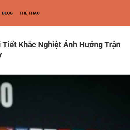
BLOG
THỂ THAO
i Tiết Khắc Nghiệt Ảnh Hưởng Trận
y