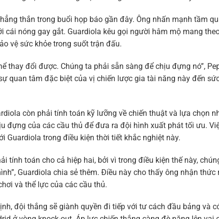
thẳng thắn trong buổi họp báo gần đây. Ông nhấn mạnh tầm q
với cái nóng gay gắt. Guardiola kêu gọi người hâm mộ mang the
o vệ sức khỏe trong suốt trận đấu.
 thể thay đổi được. Chúng ta phải sẵn sàng để chịu đựng nó”, Pe
 sự quan tâm đặc biệt của vị chiến lược gia tài năng này đến sứ
diola còn phải tính toán kỹ lưỡng về chiến thuật và lựa chọn n
ịu đựng của các cầu thủ để đưa ra đội hình xuất phát tối ưu. Vi
i Guardiola trong điều kiện thời tiết khắc nghiệt này.
 tính toán cho cả hiệp hai, bởi vì trong điều kiện thế này, chúng
ình”, Guardiola chia sẻ thêm. Điều này cho thấy ông nhận thức 
 chơi và thể lực của các cầu thủ.
nh, đội thắng sẽ giành quyền đi tiếp với tư cách đầu bảng và c
id ở vòng knock-out. Áp lực chiến thắng càng đè nặng lên vai 