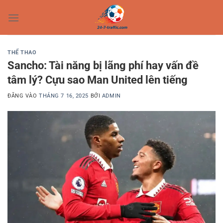
Bỏ
qua
nội
dung
THỂ THAO
Sancho: Tài năng bị lãng phí hay vấn đề
tâm lý? Cựu sao Man United lên tiếng
ĐĂNG VÀO
THÁNG 7 16, 2025
BỞI
ADMIN