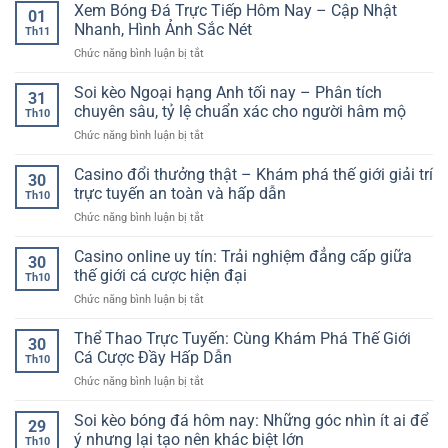
hũ
Xem Bóng Đá Trực Tiếp Hôm Nay – Cập Nhật
01
đổi
Nhanh, Hình Ảnh Sắc Nét
Th11
thưởng
ở
Chức năng bình luận bị tắt
online
Xem
–
Bóng
Soi kèo Ngoại hạng Anh tối nay – Phân tích
Thế
31
Đá
giới
chuyên sâu, tỷ lệ chuẩn xác cho người hâm mộ
Th10
Trực
giải
ở
Chức năng bình luận bị tắt
Tiếp
trí
Soi
Hôm
và
kèo
Casino đổi thưởng thật – Khám phá thế giới giải trí
Nay
cơ
30
Ngoại
–
trực tuyến an toàn và hấp dẫn
hội
Th10
hạng
Cập
trúng
ở
Chức năng bình luận bị tắt
Anh
Nhật
lớn
Casino
tối
Nhanh,
ngay
đổi
Casino online uy tín: Trải nghiệm đẳng cấp giữa
nay
Hình
30
trong
thưởng
–
thế giới cá cược hiện đại
Ảnh
tầm
Th10
thật
Phân
Sắc
tay
ở
Chức năng bình luận bị tắt
–
tích
Nét
Casino
Khám
chuyên
online
Thể Thao Trực Tuyến: Cùng Khám Phá Thế Giới
phá
sâu,
30
uy
thế
Cá Cược Đầy Hấp Dẫn
tỷ
Th10
tín:
giới
lệ
ở
Chức năng bình luận bị tắt
Trải
giải
chuẩn
Thể
nghiệm
trí
xác
Thao
Soi kèo bóng đá hôm nay: Những góc nhìn ít ai để
đẳng
trực
29
cho
Trực
cấp
ý nhưng lại tạo nên khác biệt lớn
tuyến
người
Th10