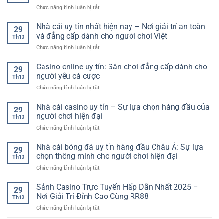
Tuyến:
giữa
an
hâm
ở
Chức năng bình luận bị tắt
Cùng
thế
toàn
mộ
Soi
Khám
giới
và
kèo
Nhà cái uy tín nhất hiện nay – Nơi giải trí an toàn
Phá
cá
29
hấp
bóng
Thế
và đẳng cấp dành cho người chơi Việt
cược
dẫn
Th10
đá
Giới
hiện
ở
Chức năng bình luận bị tắt
hôm
Cá
đại
Nhà
nay:
Cược
cái
Casino online uy tín: Sân chơi đẳng cấp dành cho
Những
Đầy
29
uy
góc
người yêu cá cược
Hấp
Th10
tín
nhìn
Dẫn
ở
Chức năng bình luận bị tắt
nhất
ít
Casino
hiện
ai
online
Nhà cái casino uy tín – Sự lựa chọn hàng đầu của
nay
để
29
uy
–
người chơi hiện đại
ý
Th10
tín:
Nơi
nhưng
ở
Chức năng bình luận bị tắt
Sân
giải
lại
Nhà
chơi
trí
tạo
cái
Nhà cái bóng đá uy tín hàng đầu Châu Á: Sự lựa
đẳng
an
29
nên
casino
cấp
chọn thông minh cho người chơi hiện đại
toàn
khác
Th10
uy
dành
và
biệt
ở
Chức năng bình luận bị tắt
tín
cho
đẳng
lớn
Nhà
–
người
cấp
cái
Sảnh Casino Trực Tuyến Hấp Dẫn Nhất 2025 –
Sự
yêu
29
dành
bóng
lựa
Nơi Giải Trí Đỉnh Cao Cùng RR88
cá
cho
Th10
đá
chọn
cược
người
ở
Chức năng bình luận bị tắt
uy
hàng
chơi
Sảnh
tín
đầu