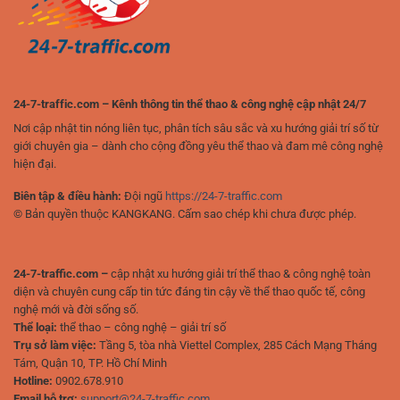
hiện
đại
24-7-traffic.com – Kênh thông tin thể thao & công nghệ cập nhật 24/7
Nơi cập nhật tin nóng liên tục, phân tích sâu sắc và xu hướng giải trí số từ
giới chuyên gia – dành cho cộng đồng yêu thể thao và đam mê công nghệ
hiện đại.
Biên tập & điều hành:
Đội ngũ
https://24-7-traffic.com
© Bản quyền thuộc KANGKANG. Cấm sao chép khi chưa được phép.
24-7-traffic.com –
cập nhật xu hướng giải trí thể thao & công nghệ toàn
diện và chuyên cung cấp tin tức đáng tin cậy về thể thao quốc tế, công
nghệ mới và đời sống số.
Thể loại:
thể thao – công nghệ – giải trí số
Trụ sở làm việc:
Tầng 5, tòa nhà Viettel Complex, 285 Cách Mạng Tháng
Tám, Quận 10, TP. Hồ Chí Minh
Hotline:
0902.678.910
Email hỗ trợ:
support@24-7-traffic.com