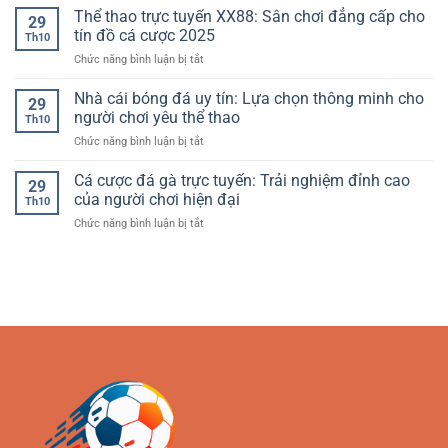
Việt
Casino
Thể thao trực tuyến XX88: Sân chơi đẳng cấp cho
hàng
của
29
Trực
đầu
tín đồ cá cược 2025
người
Th10
Tuyến
Châu
chơi
ở
Chức năng bình luận bị tắt
Hấp
Á:
hiện
Thể
Dẫn
Sự
đại
thao
Nhà cái bóng đá uy tín: Lựa chọn thông minh cho
Nhất
lựa
29
trực
2025
người chơi yêu thể thao
chọn
Th10
tuyến
–
thông
ở
Chức năng bình luận bị tắt
XX88:
Nơi
minh
Nhà
Sân
Giải
cho
cái
Cá cược đá gà trực tuyến: Trải nghiệm đỉnh cao
chơi
Trí
29
người
bóng
đẳng
của người chơi hiện đại
Đỉnh
chơi
Th10
đá
cấp
Cao
hiện
ở
Chức năng bình luận bị tắt
uy
cho
Cùng
đại
Cá
tín:
tín
RR88
cược
Lựa
đồ
đá
chọn
cá
gà
thông
cược
trực
minh
2025
tuyến:
cho
Trải
người
nghiệm
chơi
đỉnh
yêu
cao
thể
của
thao
người
chơi