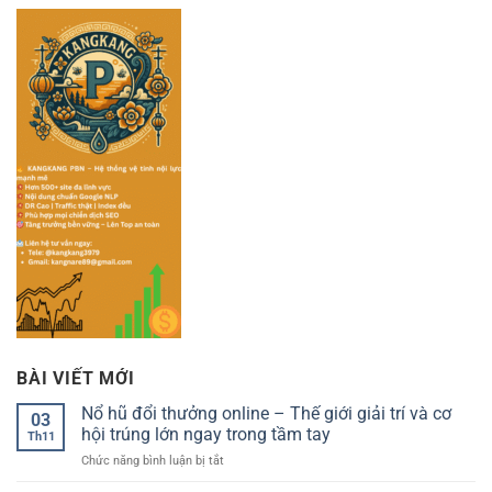
BÀI VIẾT MỚI
Nổ hũ đổi thưởng online – Thế giới giải trí và cơ
03
hội trúng lớn ngay trong tầm tay
Th11
ở
Chức năng bình luận bị tắt
Nổ