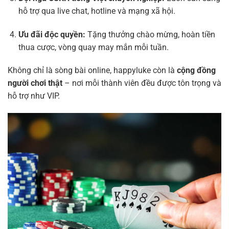
hỗ trợ qua live chat, hotline và mạng xã hội.
Ưu đãi độc quyền:
Tặng thưởng chào mừng, hoàn tiền
thua cược, vòng quay may mắn mỗi tuần.
Không chỉ là sòng bài online, happyluke còn là
cộng đồng
người chơi thật
– nơi mỗi thành viên đều được tôn trọng và
hỗ trợ như VIP.