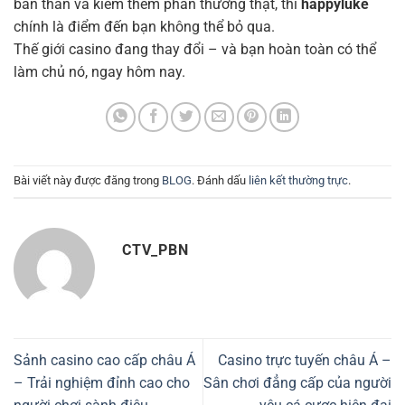
bản thân và kiếm thêm phần thưởng thật, thì
happyluke
chính là điểm đến bạn không thể bỏ qua.
Thế giới casino đang thay đổi – và bạn hoàn toàn có thể
làm chủ nó, ngay hôm nay.
Bài viết này được đăng trong
BLOG
. Đánh dấu
liên kết thường trực
.
CTV_PBN
Sảnh casino cao cấp châu Á
Casino trực tuyến châu Á –
– Trải nghiệm đỉnh cao cho
Sân chơi đẳng cấp của người