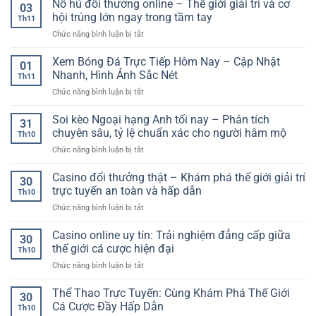
Nổ hũ đổi thưởng online – Thế giới giải trí và cơ
03
hội trúng lớn ngay trong tầm tay
Th11
ở
Chức năng bình luận bị tắt
Nổ
hũ
Xem Bóng Đá Trực Tiếp Hôm Nay – Cập Nhật
01
đổi
Nhanh, Hình Ảnh Sắc Nét
Th11
thưởng
ở
Chức năng bình luận bị tắt
online
Xem
–
Bóng
Soi kèo Ngoại hạng Anh tối nay – Phân tích
Thế
31
Đá
giới
chuyên sâu, tỷ lệ chuẩn xác cho người hâm mộ
Th10
Trực
giải
ở
Chức năng bình luận bị tắt
Tiếp
trí
Soi
Hôm
và
kèo
Casino đổi thưởng thật – Khám phá thế giới giải trí
Nay
cơ
30
Ngoại
–
trực tuyến an toàn và hấp dẫn
hội
Th10
hạng
Cập
trúng
ở
Chức năng bình luận bị tắt
Anh
Nhật
lớn
Casino
tối
Nhanh,
ngay
đổi
Casino online uy tín: Trải nghiệm đẳng cấp giữa
nay
Hình
30
trong
thưởng
–
thế giới cá cược hiện đại
Ảnh
tầm
Th10
thật
Phân
Sắc
tay
ở
Chức năng bình luận bị tắt
–
tích
Nét
Casino
Khám
chuyên
online
Thể Thao Trực Tuyến: Cùng Khám Phá Thế Giới
phá
sâu,
30
uy
thế
Cá Cược Đầy Hấp Dẫn
tỷ
Th10
tín:
giới