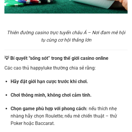
Thiên đường casino trực tuyến châu Á – Nơi đam mê hội
tụ cùng cơ hội thắng lớn
💡 Bí quyết “sống sót” trong thế giới casino online
Các cao thủ happyluke thường chia sẻ rằng:
Hãy đặt giới hạn cược trước khi chơi.
Chơi thông minh, không chơi cảm tính.
Chọn game phù hợp với phong cách:
nếu thích nhẹ
nhàng hãy chọn Roulette; nếu mê chiến thuật – thử
Poker hoặc Baccarat.