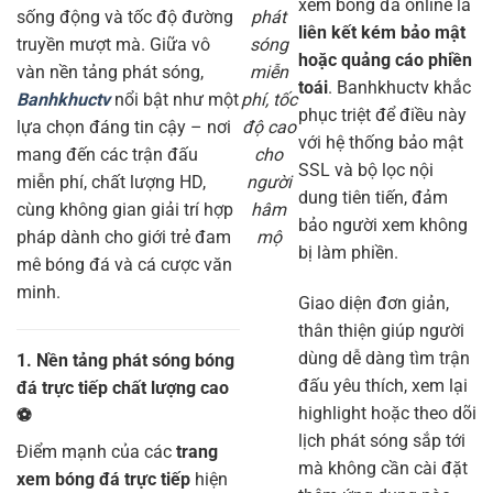
xem bóng đá online là
sống động và tốc độ đường
phát
liên kết kém bảo mật
truyền mượt mà. Giữa vô
sóng
hoặc quảng cáo phiền
vàn nền tảng phát sóng,
miễn
toái
. Banhkhuctv khắc
Banhkhuctv
nổi bật như một
phí, tốc
phục triệt để điều này
lựa chọn đáng tin cậy – nơi
độ cao
với hệ thống bảo mật
mang đến các trận đấu
cho
SSL và bộ lọc nội
miễn phí, chất lượng HD,
người
dung tiên tiến, đảm
cùng không gian giải trí hợp
hâm
bảo người xem không
pháp dành cho giới trẻ đam
mộ
bị làm phiền.
mê bóng đá và cá cược văn
minh.
Giao diện đơn giản,
thân thiện giúp người
dùng dễ dàng tìm trận
1. Nền tảng phát sóng bóng
đấu yêu thích, xem lại
đá trực tiếp chất lượng cao
highlight hoặc theo dõi
⚽
lịch phát sóng sắp tới
Điểm mạnh của các
trang
mà không cần cài đặt
xem bóng đá trực tiếp
hiện