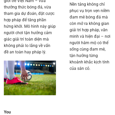
giới trẻ Việt Nam – vừa
Nền tảng không chỉ
thưởng thức bóng đá, vừa
phục vụ trọn vẹn niềm
tham gia dự đoán, đặt cược
đam mê bóng đá mà
hợp pháp để tăng phần
còn mở ra không gian
hứng khởi. Mô hình này giúp
giải trí hợp pháp, văn
người chơi tận hưởng cảm
minh và hiện đại – nơi
giác giải trí toàn diện mà
người hâm mộ có thể
không phải lo lắng về vấn
sống cùng đam mê,
đề an toàn hay pháp lý.
tận hưởng từng
khoảnh khắc kịch tính
của sân cỏ.
You