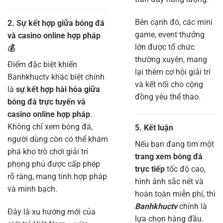
Bên cạnh đó, các mini
2. Sự kết hợp giữa bóng đá
game, event thưởng
và casino online hợp pháp
lớn được tổ chức
💰
thường xuyên, mang
Điểm đặc biệt khiến
lại thêm cơ hội giải trí
Banhkhuctv khác biệt chính
và kết nối cho cộng
là
sự kết hợp hài hòa giữa
đồng yêu thể thao.
bóng đá trực tuyến và
casino online hợp pháp
.
Không chỉ xem bóng đá,
5. Kết luận
người dùng còn có thể khám
Nếu bạn đang tìm một
phá kho trò chơi giải trí
trang xem bóng đá
phong phú được cấp phép
trực tiếp
tốc độ cao,
rõ ràng, mang tính hợp pháp
hình ảnh sắc nét và
và minh bạch.
hoàn toàn miễn phí, thì
Banhkhuctv
chính là
Đây là xu hướng mới của
lựa chọn hàng đầu.