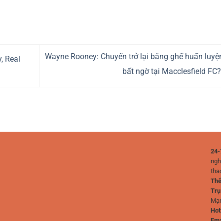
Wayne Rooney: Chuyến trở lại băng ghế huấn luyệ
, Real
bất ngờ tại Macclesfield FC
24-
ngh
tha
Thể
Trụ
Mạn
Hot
Ema