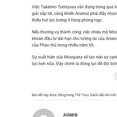
Việc Takehiro Tomiyasu vẫn đang trong quá tr
giải sắp tới, càng khiến Arsenal phải đẩy nha
thiếu hụt lực lượng ở hàng phòng ngự.
Nếu thương vụ thành công, việc chiêu mộ Mosq
khoản đầu tư dài hạn cho tương lai của Arsen
của Pháo thủ trong nhiều năm tới.
Sự xuất hiện của Mosquera sẽ tạo nên sự cạnh 
lực hơn nữa. Đây chính là động lực để đội b
Bài viết này được đăng trong
Thể Thao
. Đánh dấu
liên kết
ADMIN