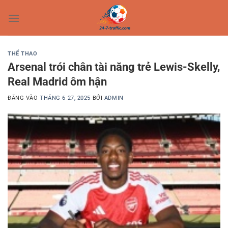
Bỏ
qua
nội
dung
THỂ THAO
Arsenal trói chân tài năng trẻ Lewis-Skelly,
Real Madrid ôm hận
ĐĂNG VÀO
THÁNG 6 27, 2025
BỞI
ADMIN