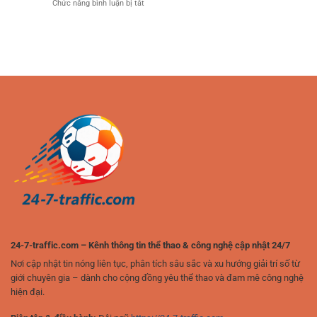
ở
Chức năng bình luận bị tắt
uy
cho
Cùng
đại
Cá
tín:
tín
RR88
cược
Lựa
đồ
đá
chọn
cá
gà
thông
cược
trực
minh
2025
tuyến:
cho
Trải
người
nghiệm
chơi
đỉnh
yêu
cao
thể
của
thao
người
chơi
hiện
đại
24-7-traffic.com – Kênh thông tin thể thao & công nghệ cập nhật 24/7
Nơi cập nhật tin nóng liên tục, phân tích sâu sắc và xu hướng giải trí số từ
giới chuyên gia – dành cho cộng đồng yêu thể thao và đam mê công nghệ
hiện đại.