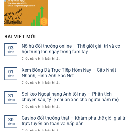
BÀI VIẾT MỚI
Nổ hũ đổi thưởng online – Thế giới giải trí và cơ
03
hội trúng lớn ngay trong tầm tay
Th11
ở
Chức năng bình luận bị tắt
Nổ
hũ
Xem Bóng Đá Trực Tiếp Hôm Nay – Cập Nhật
01
đổi
Nhanh, Hình Ảnh Sắc Nét
Th11
thưởng
ở
Chức năng bình luận bị tắt
online
Xem
–
Bóng
Soi kèo Ngoại hạng Anh tối nay – Phân tích
Thế
31
Đá
giới
chuyên sâu, tỷ lệ chuẩn xác cho người hâm mộ
Th10
Trực
giải
ở
Chức năng bình luận bị tắt
Tiếp
trí
Soi
Hôm
và
kèo
Casino đổi thưởng thật – Khám phá thế giới giải trí
Nay
cơ
30
Ngoại
–
trực tuyến an toàn và hấp dẫn
hội
Th10
hạng
Cập
trúng
ở
Chức năng bình luận bị tắt