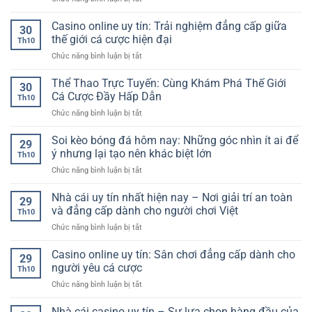
Anh
Nhật
lớn
Casino
tối
Nhanh,
ngay
đổi
Casino online uy tín: Trải nghiệm đẳng cấp giữa
nay
Hình
30
trong
thưởng
–
thế giới cá cược hiện đại
Ảnh
tầm
Th10
thật
Phân
Sắc
tay
ở
Chức năng bình luận bị tắt
–
tích
Nét
Casino
Khám
chuyên
online
Thể Thao Trực Tuyến: Cùng Khám Phá Thế Giới
phá
sâu,
30
uy
thế
Cá Cược Đầy Hấp Dẫn
tỷ
Th10
tín:
giới
lệ
ở
Chức năng bình luận bị tắt
Trải
giải
chuẩn
Thể
nghiệm
trí
xác
Thao
Soi kèo bóng đá hôm nay: Những góc nhìn ít ai để
đẳng
trực
29
cho
Trực
cấp
ý nhưng lại tạo nên khác biệt lớn
tuyến
người
Th10
Tuyến:
giữa
an
hâm
ở
Chức năng bình luận bị tắt
Cùng
thế
toàn
mộ
Soi
Khám
giới
và
kèo
Nhà cái uy tín nhất hiện nay – Nơi giải trí an toàn
Phá
cá
29
hấp
bóng
Thế
và đẳng cấp dành cho người chơi Việt
cược
dẫn
Th10
đá
Giới
hiện
ở
Chức năng bình luận bị tắt
hôm
Cá
đại
Nhà
nay:
Cược
cái
Casino online uy tín: Sân chơi đẳng cấp dành cho
Những
Đầy
29
uy
góc
người yêu cá cược
Hấp
Th10
tín
nhìn
Dẫn
ở
Chức năng bình luận bị tắt
nhất
ít
Casino
hiện
ai
online
Nhà cái casino uy tín – Sự lựa chọn hàng đầu của
nay
để