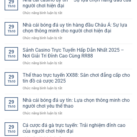
29
uy
–
người chơi hiện đại
ý
Th10
tín:
Nơi
nhưng
ở
Chức năng bình luận bị tắt
Sân
giải
lại
Nhà
chơi
trí
tạo
cái
Nhà cái bóng đá uy tín hàng đầu Châu Á: Sự lựa
đẳng
an
29
nên
casino
cấp
chọn thông minh cho người chơi hiện đại
toàn
khác
Th10
uy
dành
và
biệt
ở
Chức năng bình luận bị tắt
tín
cho
đẳng
lớn
Nhà
–
người
cấp
cái
Sảnh Casino Trực Tuyến Hấp Dẫn Nhất 2025 –
Sự
yêu
29
dành
bóng
lựa
Nơi Giải Trí Đỉnh Cao Cùng RR88
cá
cho
Th10
đá
chọn
cược
người
ở
Chức năng bình luận bị tắt
uy
hàng
chơi
Sảnh
tín
đầu
Việt
Casino
Thể thao trực tuyến XX88: Sân chơi đẳng cấp cho
hàng
của
29
Trực
đầu
tín đồ cá cược 2025
người
Th10
Tuyến
Châu
chơi
ở
Chức năng bình luận bị tắt
Hấp
Á:
hiện
Thể
Dẫn
Sự
đại
thao
Nhà cái bóng đá uy tín: Lựa chọn thông minh cho
Nhất
lựa
29
trực
2025
người chơi yêu thể thao
chọn
Th10
tuyến
–
thông
ở
Chức năng bình luận bị tắt
XX88:
Nơi
minh
Nhà
Sân
Giải
cho
cái
Cá cược đá gà trực tuyến: Trải nghiệm đỉnh cao
chơi
Trí
29
người
bóng
đẳng
của người chơi hiện đại
Đỉnh
chơi
Th10
đá
cấp
Cao
hiện